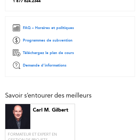
1 877 624.2344
Planification des contrats
Administration des contrats
Clôture des contrats
Cas pratique avec exercices, ateliers, simulations, jeux de
FAQ – Horaires et politiques
rôles
Programmes de subvention
Téléchargez le plan de cours
Demande d’informations
Savoir s’entourer des meilleurs
Carl M. Gilbert
FORMATEUR ET EXPERT EN