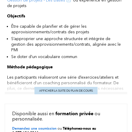
Gestion de projets - Les bases
ou expérience en gestion
de projets
Objectifs
Être capable de planifier et de gérer les
approvisionnements/contrats des projets
S’approprier une approche structurée et intégrée de
gestion des approvisionnements/contrats, alignée avec le
PMI
Se doter d’un vocabulaire commun
Méthode pédagogique
Les participants réaliseront une série d’exercices/ateliers et
bénéficieront d’un coaching personnalisé du formateur. De
plus, ce dernier apportera toutes les explications nécessaires
AFFICHER LA SUITE DU PLAN DE COURS
sous forme d’exposés magistraux, d’échanges et d’exemples
sur des cas vécus réels.
Contenu
Disponible aussi en
formation privée
ou
personnalisée.
Définitions
Planification des approvisionnements
Demandez une soumission
ou
Téléphonez-nous au