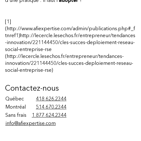
d’une pratique : il faut l’
adopter
!
[1]
(http://www.afiexpertise.com/admin/publications.php#_f
tnref1)
http://lecercle.lesechos.fr/entrepreneur/tendances
-innovation/221144450/cles-succes-deploiement-reseau-
social-entreprise-rse
(http://lecercle.lesechos.fr/entrepreneur/tendances-
innovation/221144450/cles-succes-deploiement-reseau-
social-entreprise-rse)
Contactez-nous
Québec
418 626.2344
Montréal
514 670.2344
Sans frais
1 877 624.2344
info@afiexpertise.com