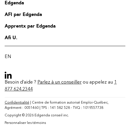
Edgenda
AFI par Edgenda
Apprentx par Edgenda
Afi U.
EN
Besoin d’aide ?
Parlez à un conseiller
ou appelez au
1
877 624.2344
Confidentialité
| Centre de formation autorisé Emploi-Québec,
Agrément : 0051460 | TPS : 141 582 528 - TVQ : 1019557738
Contact
Copyright © 2026 Edgenda conseil inc.
FAQ
Personnaliser les témoins
Modifier la région