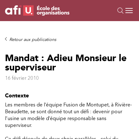
Ou
Formations
Retour aux publications
Campus IA
Mandat : Adieu Monsieur le
Sur mesure
superviseur
À propos
Ressources
16 février 2010
Contexte
Les membres de l’équipe Fusion de Montupet, à Rivière-
Beaudette, se sont donné tout un défi : devenir pour
l’usine un modèle d’équipe responsable sans
superviseur.
Ce défi découle de deux choix parallèles – celui du