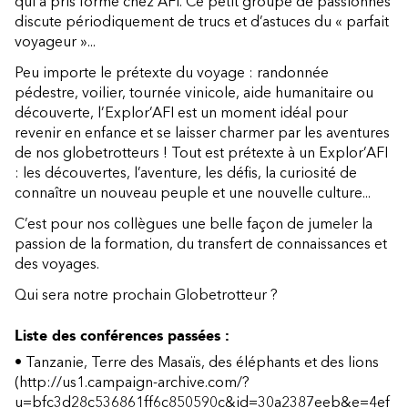
qui a pris forme chez AFI. Ce petit groupe de passionnés
discute périodiquement de trucs et d’astuces du « parfait
voyageur »...
Peu importe le prétexte du voyage : randonnée
pédestre, voilier, tournée vinicole, aide humanitaire ou
découverte, l’Explor’AFI est un moment idéal pour
revenir en enfance et se laisser charmer par les aventures
de nos globetrotteurs ! Tout est prétexte à un Explor’AFI
: les découvertes, l’aventure, les défis, la curiosité de
connaître un nouveau peuple et une nouvelle culture...
C’est pour nos collègues une belle façon de jumeler la
passion de la formation, du transfert de connaissances et
des voyages.
Qui sera notre prochain Globetrotteur ?
Liste des conférences passées :
•
Tanzanie, Terre des Masaïs, des éléphants et des lions
(http://us1.campaign-archive.com/?
u=bfc3d28c536861ff6c850590c&id=30a2387eeb&e=4ef