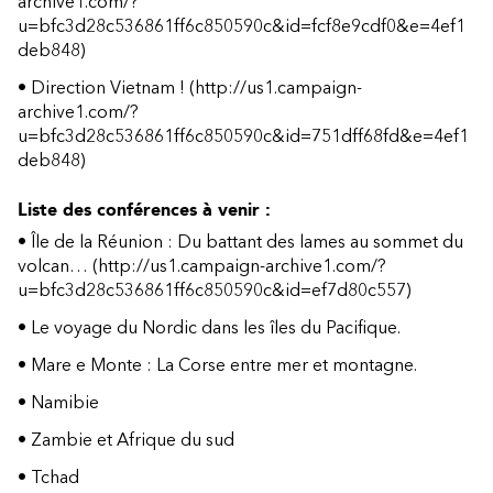
archive1.com/?
u=bfc3d28c536861ff6c850590c&id=fcf8e9cdf0&e=4ef1
deb848)
•
Direction Vietnam !
(http://us1.campaign-
archive1.com/?
u=bfc3d28c536861ff6c850590c&id=751dff68fd&e=4ef1
deb848)
Liste des conférences à venir :
•
Île de la Réunion : Du battant des lames au sommet du
volcan…
(http://us1.campaign-archive1.com/?
u=bfc3d28c536861ff6c850590c&id=ef7d80c557)
• Le voyage du Nordic dans les îles du Pacifique.
• Mare e Monte : La Corse entre mer et montagne.
• Namibie
• Zambie et Afrique du sud
• Tchad