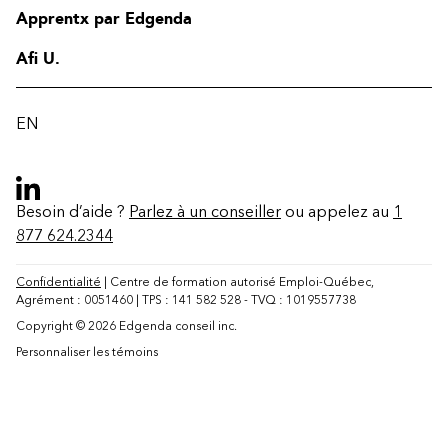
Apprentx par Edgenda
Afi U.
EN
Besoin d’aide ?
Parlez à un conseiller
ou appelez au
1
877 624.2344
Confidentialité
| Centre de formation autorisé Emploi-Québec,
Agrément : 0051460 | TPS : 141 582 528 - TVQ : 1019557738
Copyright © 2026 Edgenda conseil inc.
Personnaliser les témoins
Contact
FAQ
Modifier la région