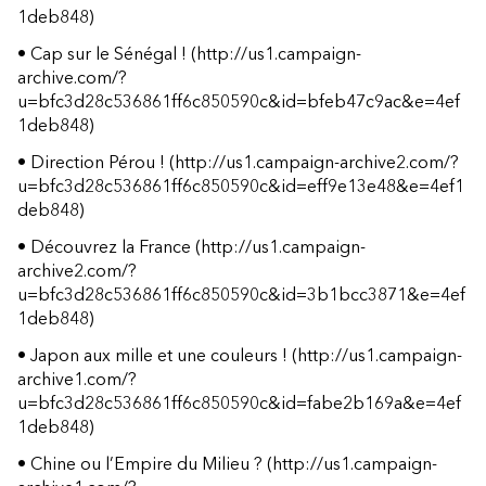
1deb848)
•
Cap sur le Sénégal !
(http://us1.campaign-
archive.com/?
u=bfc3d28c536861ff6c850590c&id=bfeb47c9ac&e=4ef
1deb848)
•
Direction Pérou !
(http://us1.campaign-archive2.com/?
u=bfc3d28c536861ff6c850590c&id=eff9e13e48&e=4ef1
deb848)
•
Découvrez la France
(http://us1.campaign-
archive2.com/?
u=bfc3d28c536861ff6c850590c&id=3b1bcc3871&e=4ef
1deb848)
•
Japon aux mille et une couleurs !
(http://us1.campaign-
archive1.com/?
u=bfc3d28c536861ff6c850590c&id=fabe2b169a&e=4ef
1deb848)
•
Chine ou l’Empire du Milieu ?
(http://us1.campaign-