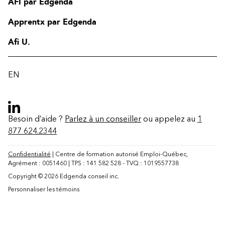
AFI par Edgenda
Apprentx par Edgenda
Afi U.
EN
Besoin d’aide ?
Parlez à un conseiller
ou appelez au
1
877 624.2344
Confidentialité
| Centre de formation autorisé Emploi-Québec,
Agrément : 0051460 | TPS : 141 582 528 - TVQ : 1019557738
Copyright © 2026 Edgenda conseil inc.
Contact
Personnaliser les témoins
FAQ
Modifier la région