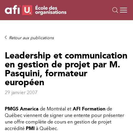
Ou
Formations
Retour aux publications
Campus IA
Leadership et communication
Sur mesure
en gestion de projet par M.
À propos
Ressources
Pasquini, formateur
européen
29 janvier 2007
PMGS America
de Montréal et
AFI Formation
de
Québec viennent de signer une entente pour présenter
une offre complète de cours en gestion de projet
accrédité
PMI
à Québec.