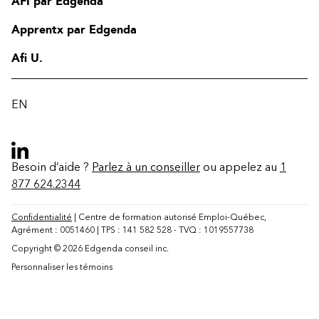
AFI par Edgenda
Apprentx par Edgenda
Afi U.
EN
Besoin d’aide ?
Parlez à un conseiller
ou appelez au
1
877 624.2344
Confidentialité
| Centre de formation autorisé Emploi-Québec,
Agrément : 0051460 | TPS : 141 582 528 - TVQ : 1019557738
Copyright © 2026 Edgenda conseil inc.
Contact
Personnaliser les témoins
FAQ
Modifier la région