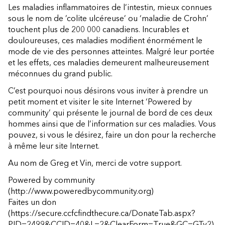
Les maladies inflammatoires de l’intestin, mieux connues
sous le nom de ’colite ulcéreuse’ ou ‘maladie de Crohn’
touchent plus de 200 000 canadiens. Incurables et
douloureuses, ces maladies modifient énormément le
mode de vie des personnes atteintes. Malgré leur portée
et les effets, ces maladies demeurent malheureusement
méconnues du grand public.
C’est pourquoi nous désirons vous inviter à prendre un
petit moment et visiter le site Internet ‘Powered by
community’ qui présente le journal de bord de ces deux
hommes ainsi que de l’information sur ces maladies. Vous
pouvez, si vous le désirez, faire un don pour la recherche
à même leur site Internet.
Au nom de Greg et Vin, merci de votre support.
Powered by community
(http://www.poweredbycommunity.org)
Faites un don
(https://secure.ccfcfindthecure.ca/DonateTab.aspx?
PID=2499&CCID=40&L=2&ClearForm=True&GC=GTv2)