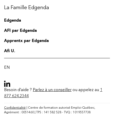
La Famille Edgenda
Edgenda
AFI par Edgenda
Apprentx par Edgenda
Afi U.
EN
Besoin d’aide ?
Parlez à un conseiller
ou appelez au
1
877 624.2344
Confidentialité
| Centre de formation autorisé Emploi-Québec,
Agrément : 0051460 | TPS : 141 582 528 - TVQ : 1019557738