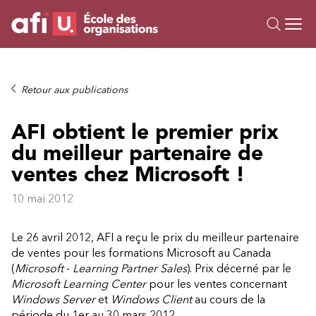
Ou
Formations
Retour aux publications
Campus IA
AFI obtient le premier prix
Sur mesure
du meilleur partenaire de
À propos
Ressources
ventes chez Microsoft !
10 mai 2012
Le 26 avril 2012, AFI a reçu le prix du meilleur partenaire
de ventes pour les formations Microsoft au Canada
(
Microsoft
-
Learning Partner Sales
). Prix décerné par le
Microsoft Learning Center
pour les ventes concernant
Windows Server
et
Windows Client
au cours de la
période du 1er au 30 mars 2012.