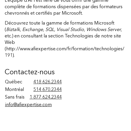
L’équipe d’AFI est fière de vous offrir une gamme
complète de formations dispensées par des formateurs
chevronnés et certifiés par Microsoft.
Découvrez toute la gamme de formations Microsoft
(
Biztalk, Exchange, SQL, Visual Studio, Windows Server,
etc.) en
consultant la section Technologies de notre site
Web
(http://www.afiexpertise.com/fr/formation/technologies/
191)
.
Contactez-nous
Québec
418 626.2344
Montréal
514 670.2344
Sans frais
1 877 624.2344
info@afiexpertise.com