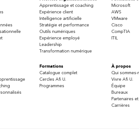
Apprentissage et coaching
Microsoft
es
Expérience client
AWS
Intelligence artificielle
VMware
onnées
Stratégie et performance
Cisco
sationnelle
Outils numériques
CompTIA
et
Expérience employé
ITIL
Leadership
Transformation numérique
Formations
À propos
Catalogue complet
Qui sommes-
apprentissage
Cercles Afi U.
Vivre Afi U.
ching
Programmes
Équipe
sonnalisés
Bureaux
Partenaires et
Carrières