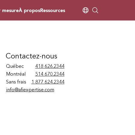
r mesure
À propos
Ressources
Contactez-nous
Québec
418 626.2344
Montréal
514 670.2344
Sans frais
1 877 624.2344
info@afiexpertise.com