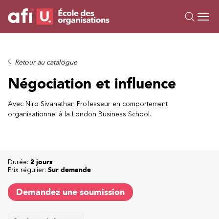
Ou
Formations
Retour au catalogue
Campus IA
Négociation et influence
Sur mesure
À propos
Avec Niro Sivanathan Professeur en comportement
organisationnel à la London Business School.
Ressources
Durée:
2 jours
Prix régulier:
Sur demande
Demandez une soumission