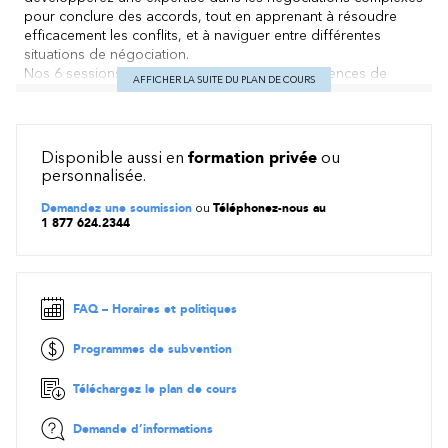
pour conclure des accords, tout en apprenant à résoudre
efficacement les conflits, et à naviguer entre différentes
situations de négociation.
Nos 6 sessions mettront l’accent sur les compétences de
AFFICHER LA SUITE DU PLAN DE COURS
négociation et d’influence : comment atteindre nos objectifs
tout en optimisant les opportunités et en assurant la
satisfaction des parties prenantes.
Disponible aussi en
formation privée
ou
Préalables
personnalisée.
Aucun
Demandez une soumission
ou
Téléphonez-nous au
1 877 624.2344
Objectifs
Soyez prêt à ...
Utiliser des tactiques d'influence interpersonnelle en
FAQ – Horaires et politiques
contexte individuel et de groupe
Bâtir des alliances durables
Programmes de subvention
Exploiter les raccourcis cognitifs et les biais à votre
avantage
Téléchargez le plan de cours
Obtenir l'engagement dans une transaction
Demande d’informations
Se préparer méthodiquement pour une négociation