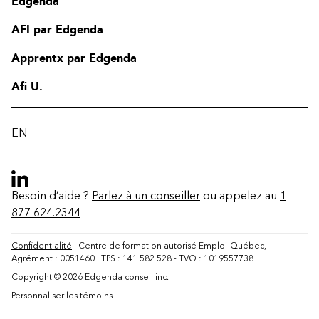
Edgenda
AFI par Edgenda
Apprentx par Edgenda
Afi U.
EN
Besoin d’aide ?
Parlez à un conseiller
ou appelez au
1
877 624.2344
Contact
FAQ
Confidentialité
| Centre de formation autorisé Emploi-Québec,
Agrément : 0051460 | TPS : 141 582 528 - TVQ : 1019557738
Modifier la région
Copyright © 2026 Edgenda conseil inc.
Personnaliser les témoins