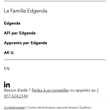
La Famille Edgenda
Edgenda
AFI par Edgenda
Apprentx par Edgenda
Afi U.
EN
Besoin d’aide ?
Parlez à un conseiller
ou appelez au
1
877 624.2344
Contact
FAQ
Confidentialité
| Centre de formation autorisé Emploi-Québec,