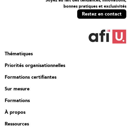
Soyez au fait des tendances, innovations,
Introduction à Copilot pour Microsoft 365
bonnes pratiques et exclusivités
Explorer les possibilités de Copilot pour Microsoft 365
Restez en contact
Optimiser et étendre Copilot pour Microsoft 365
Donnez à votre personnel les moyens d'agir avec Copilot
pour Microsoft 365 : Cas d'utilisation pour les cadres
Responsabilisez votre personnel avec Copilot pour
Microsoft 365 : Cas d'utilisation pour les ventes
Responsabilisez votre personnel avec Copilot pour
Thématiques
Microsoft 365 : Cas d'utilisation IT
Responsabilisez votre personnel avec Copilot pour
Priorités organisationnelles
Microsoft 365 : Cas d'utilisation marketing
Responsabilisez votre personnel avec Copilot pour
Formations certifiantes
Microsoft 365 : Finance
Responsabilisez votre personnel avec Copilot pour
Sur mesure
Microsoft 365 : Cas d'utilisation RH
Responsabilisez votre personnel avec Copilot pour
Formations
Microsoft 365 : Cas d'utilisation Opérations
Responsabilisez votre personnel avec Copilot pour
À propos
Microsoft 365 : Cas d'utilisation Challenge
Ressources