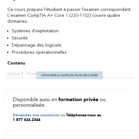
Ce cours prépare l'étudiant à passer l'examen correspondant.
L'examen CompTIA A+ Core 1 (220-1102) couvre quatre
domaines.
Systèmes d'exploitation
Sécurité
Dépannage des logiciels
Procédures opérationnelles
Contenu
Leçon 1 : Configuration de Windows
AFFICHER LA SUITE DU PLAN DE COURS
Configuration des paramètres utilisateur de Windows
Configurer les paramètres du système Windows
Disponible aussi en
formation privée
ou
Leçon 2 : Gestion de Windows
personnalisée.
Utiliser les consoles de gestion
Utiliser les outils de performance et de dépannage
Demandez une soumission
ou
Téléphonez-nous au
1 877 624.2344
Utiliser les outils de ligne de commande
Leçon 3 : Identifier les types de systèmes d'exploitation et
leurs caractéristiques