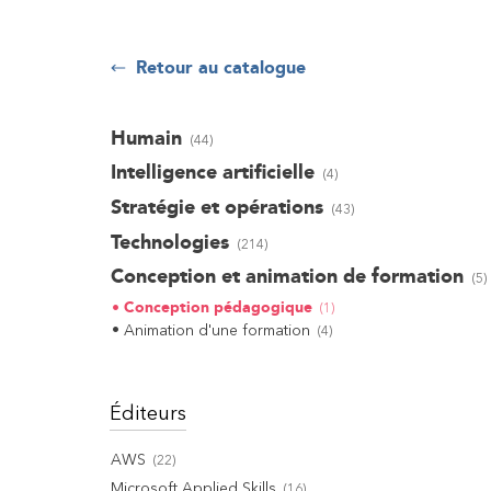
Retour au catalogue
Humain
(
44
)
Intelligence artificielle
(
4
)
Stratégie et opérations
(
43
)
Technologies
(
214
)
Conception et animation de formation
(
5
)
Conception pédagogique
(
1
)
Animation d'une formation
(
4
)
Éditeurs
AWS
(
22
)
Microsoft Applied Skills
(
16
)