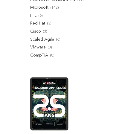
Microsoft
(
142
)
ITIL
(
6
)
Red Hat
(
3
)
Cisco
(
3
)
Scaled Agile
(
6
)
VMware
(
3
)
CompTIA
(
8
)