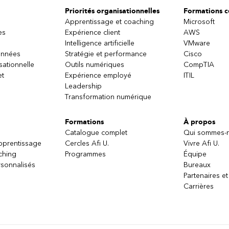
Priorités organisationnelles
Formations ce
Apprentissage et coaching
Microsoft
es
Expérience client
AWS
Intelligence artificielle
VMware
onnées
Stratégie et performance
Cisco
sationnelle
Outils numériques
CompTIA
et
Expérience employé
ITIL
Leadership
Transformation numérique
Formations
À propos
Catalogue complet
Qui sommes-
apprentissage
Cercles Afi U.
Vivre Afi U.
ching
Programmes
Équipe
sonnalisés
Bureaux
Partenaires et
Carrières