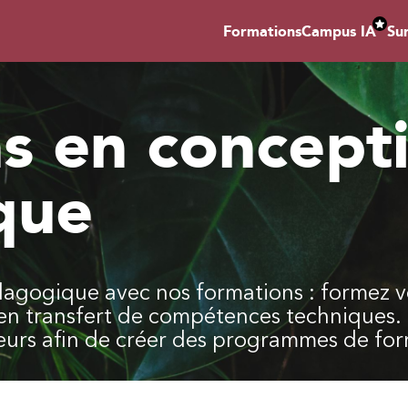
Formations
Campus IA
Su
s en concept
que
agogique avec nos formations : formez vo
en transfert de compétences techniques
urs afin de créer des programmes de form