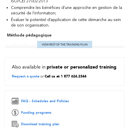
ISO/CEI 27002:2013
Comprendre les bénéfices d’une approche en gestion de la
sécurité de l’information;
Évaluer le potentiel d’application de cette démarche au sein
de son organisation.
Méthode pédagogique
La formation est d’une durée de 7 heures;
VIEW REST OF THE TRAINING PLAN
Cette formation est basée sur une alternance d’apprentissage
théoriques et d’exemples concrets;
Also available in
private or personalized training
.
Au cours de cette formation, à l’aide d’exemples, le participant
apprendra l’application des outils couramment utilisés pour
Request a quote
or
Call us at 1 877 624.2344
illustrer les concepts et assurer leur compréhension;
Le style d'animation privilégié repose sur :
La mise en commun des expériences individuelles.
Les interactions entre les participants.
FAQ - Schedules and Policies
Contenu
Funding programs
Download training plan
Introduction et certification