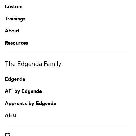
Support
Custom
Fonctionnement
Trainings
Évaluation de la performance
Amélioration
About
Resources
The Edgenda Family
Edgenda
AFI by Edgenda
Apprentx by Edgenda
Afi U.
FR