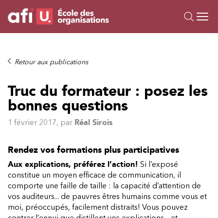
Ou
Formations
Retour aux publications
Campus IA
Truc du formateur : posez les
Sur mesure
bonnes questions
À propos
Ressources
1 février 2017
, par
Réal Sirois
Rendez vos formations plus participatives
Aux explications, préférez l’action!
Si l’exposé
constitue un moyen efficace de communication, il
comporte une faille de taille : la capacité d’attention de
vos auditeurs... de pauvres êtres humains comme vous et
moi, préoccupés, facilement distraits! Vous pouvez
contrer l’ennui que distillent vos explications – et