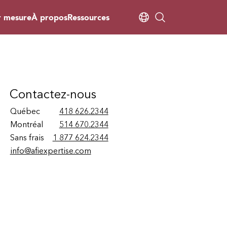
r mesure
À propos
Ressources
Contactez-nous
Québec
418 626.2344
Montréal
514 670.2344
Sans frais
1 877 624.2344
info@afiexpertise.com