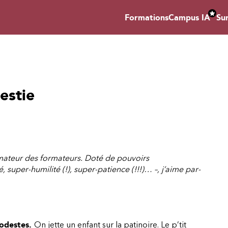
Formations
Campus IA
Su
estie
rmateur des formateurs. Doté de pouvoirs
 super-humilité (!), super-patience (!!!)… –, j’aime par-
modestes.
On jette un enfant sur la patinoire. Le p’tit