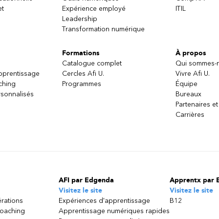
et
Expérience employé
ITIL
Leadership
Transformation numérique
Formations
À propos
Catalogue complet
Qui sommes-
apprentissage
Cercles Afi U.
Vivre Afi U.
ching
Programmes
Équipe
sonnalisés
Bureaux
Partenaires et
Carrières
AFI par Edgenda
Apprentx par 
Visitez le site
Visitez le site
érations
Expériences d'apprentissage
B12
coaching
Apprentissage numériques rapides