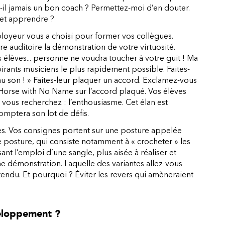
-t-il jamais un bon coach ? Permettez-moi d’en douter.
r et apprendre ?
loyeur vous a choisi pour former vos collègues.
tre auditoire la démonstration de votre virtuosité.
 élèves... personne ne voudra toucher à votre guit ! Ma
rants musiciens le plus rapidement possible. Faites-
au son ! » Faites-leur plaquer un accord. Exclamez-vous
A Horse with No Name sur l’accord plaqué. Vos élèves
que vous recherchez : l’enthousiasme. Cet élan est
omptera son lot de défis.
s. Vos consignes portent sur une posture appelée
e posture, qui consiste notamment à « crocheter » les
nt l’emploi d’une sangle, plus aisée à réaliser et
ne démonstration. Laquelle des variantes allez-vous
ntendu. Et pourquoi ? Éviter les revers qui amèneraient
veloppement ?