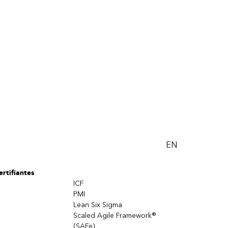
EN
rtifiantes
ICF
PMI
Lean Six Sigma
Scaled Agile Framework®
(SAFe)