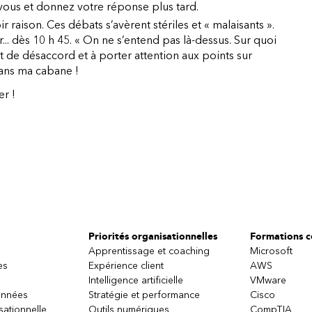
-vous et donnez votre réponse plus tard.
oir raison. Ces débats s’avèrent stériles et « malaisants ».
r... dès 10 h 45. « On ne s’entend pas là-dessus. Sur quoi
int de désaccord et à porter attention aux points sur
dans ma cabane !
er !
Priorités organisationnelles
Formations ce
Apprentissage et coaching
Microsoft
es
Expérience client
AWS
Intelligence artificielle
VMware
onnées
Stratégie et performance
Cisco
sationnelle
Outils numériques
CompTIA