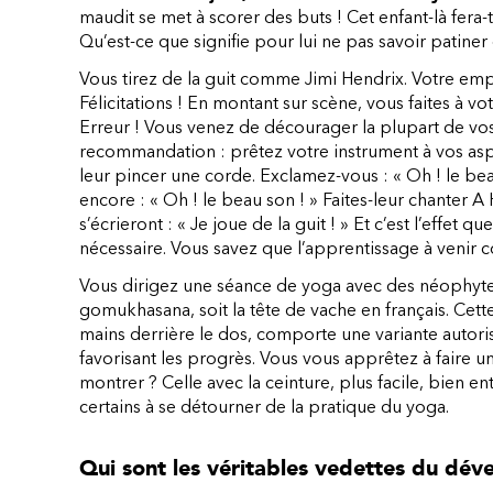
maudit se met à scorer des buts ! Cet enfant-là fera
Qu’est-ce que signifie pour lui ne pas savoir patine
Vous tirez de la guit comme Jimi Hendrix. Votre emp
Félicitations ! En montant sur scène, vous faites à vo
Erreur ! Vous venez de décourager la plupart de vos
recommandation : prêtez votre instrument à vos aspi
leur pincer une corde. Exclamez-vous : « Oh ! le be
encore : « Oh ! le beau son ! » Faites-leur chanter 
s’écrieront : « Je joue de la guit ! » Et c’est l’effet 
nécessaire. Vous savez que l’apprentissage à venir c
Vous dirigez une séance de yoga avec des néophyte
gomukhasana, soit la tête de vache en français. Cett
mains derrière le dos, comporte une variante autorisa
favorisant les progrès. Vous vous apprêtez à faire u
montrer ? Celle avec la ceinture, plus facile, bien e
certains à se détourner de la pratique du yoga.
Qui sont les véritables vedettes du dé