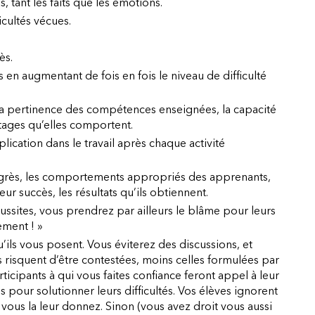
s, tant les faits que les émotions.
cultés vécues.
ès.
s en augmentant de fois en fois le niveau de difficulté
 la pertinence des compétences enseignées, la capacité
ntages qu’elles comportent.
ication dans le travail après chaque activité
rogrès, les comportements appropriés des apprenants,
eur succès, les résultats qu’ils obtiennent.
 réussites, vous prendrez par ailleurs le blâme pour leurs
ement ! »
’ils vous posent. Vous éviterez des discussions, et
s risquent d’être contestées, moins celles formulées par
ticipants à qui vous faites confiance feront appel à leur
es pour solutionner leurs difficultés. Vos élèves ignorent
 vous la leur donnez. Sinon (vous avez droit vous aussi