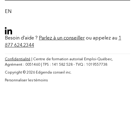
EN
Besoin d’aide ?
Parlez à un conseiller
ou appelez au
1
877 624.2344
Confidentialité
| Centre de formation autorisé Emploi-Québec,
Agrément : 0051460 | TPS : 141 582 528 - TVQ : 1019557738
Copyright © 2026 Edgenda conseil inc.
Personnaliser les témoins
Contact
FAQ
Modifier la région