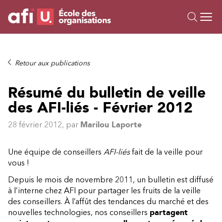
Ou
Formations
Retour aux publications
Campus IA
Résumé du bulletin de veille
Sur mesure
des AFI-liés - Février 2012
À propos
Ressources
28 février 2012
, par
Marilou Laporte
Une équipe de conseillers
AFI-liés
fait de la veille pour
vous !
Depuis le mois de novembre 2011, un bulletin est diffusé
à l’interne chez AFI pour partager les fruits de la veille
des conseillers. À l’affût des tendances du marché et des
nouvelles technologies, nos conseillers
partagent