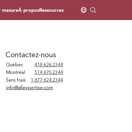
r mesure
À propos
Ressources
Contactez-nous
Québec
418 626.2344
Montréal
514 670.2344
Sans frais
1 877 624.2344
info@afiexpertise.com