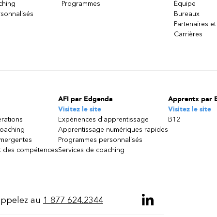
ching
Programmes
Équipe
sonnalisés
Bureaux
Partenaires et
Carrières
AFI par Edgenda
Apprentx par 
Visitez le site
Visitez le site
érations
Expériences d'apprentissage
B12
coaching
Apprentissage numériques rapides
émergentes
Programmes personnalisés
 des compétences
Services de coaching
ppelez au
1 877 624.2344