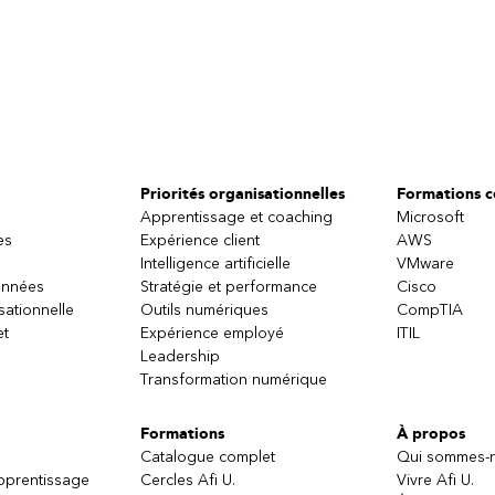
Priorités organisationnelles
Formations ce
Apprentissage et coaching
Microsoft
es
Expérience client
AWS
Intelligence artificielle
VMware
onnées
Stratégie et performance
Cisco
sationnelle
Outils numériques
CompTIA
et
Expérience employé
ITIL
Leadership
Transformation numérique
Formations
À propos
Catalogue complet
Qui sommes-
apprentissage
Cercles Afi U.
Vivre Afi U.