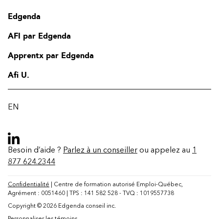
Edgenda
AFI par Edgenda
Apprentx par Edgenda
Afi U.
EN
Besoin d’aide ?
Parlez à un conseiller
ou appelez au
1
877 624.2344
Confidentialité
| Centre de formation autorisé Emploi-Québec,
Agrément : 0051460 | TPS : 141 582 528 - TVQ : 1019557738
Copyright © 2026 Edgenda conseil inc.
Personnaliser les témoins