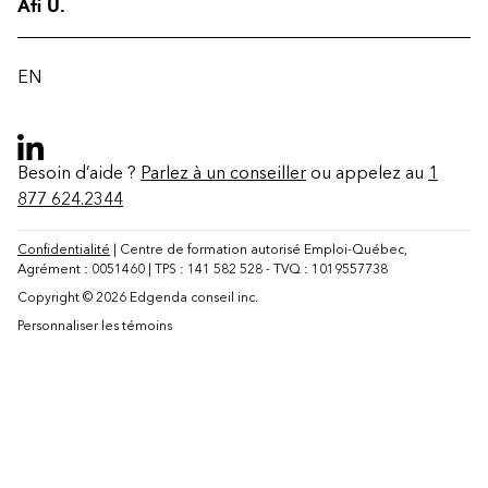
Afi U.
EN
Besoin d’aide ?
Parlez à un conseiller
ou appelez au
1
877 624.2344
Confidentialité
| Centre de formation autorisé Emploi-Québec,
Agrément : 0051460 | TPS : 141 582 528 - TVQ : 1019557738
Copyright © 2026 Edgenda conseil inc.
Personnaliser les témoins
Contact
FAQ
Modifier la région