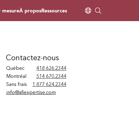
r mesure
À propos
Ressources
Contactez-nous
Québec
418 626.2344
Montréal
514 670.2344
Sans frais
1 877 624.2344
info@afiexpertise.com