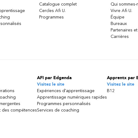
Catalogue complet
Qui sommes-
apprentissage
Cercles Afi U.
Vivre Afi U.
ching
Programmes
Équipe
sonnalisés
Bureaux
Partenaires et
Carrières
AFI par Edgenda
Apprentx par 
Visitez le site
Visitez le site
érations
Expériences d'apprentissage
B12
coaching
Apprentissage numériques rapides
émergentes
Programmes personnalisés
 des compétences
Services de coaching