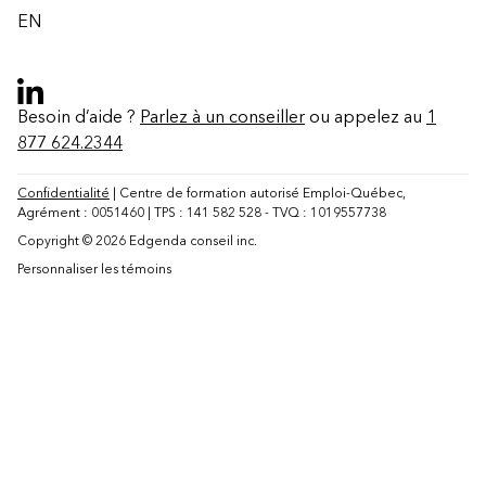
EN
Besoin d’aide ?
Parlez à un conseiller
ou appelez au
1
877 624.2344
Confidentialité
| Centre de formation autorisé Emploi-Québec,
Agrément : 0051460 | TPS : 141 582 528 - TVQ : 1019557738
Copyright © 2026 Edgenda conseil inc.
Personnaliser les témoins
Contact
FAQ
Modifier la région