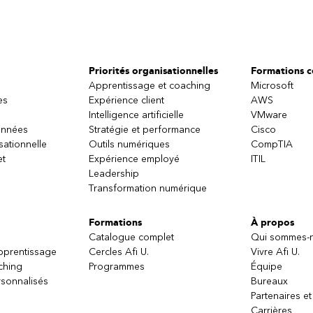
Priorités organisationnelles
Formations ce
Apprentissage et coaching
Microsoft
es
Expérience client
AWS
Intelligence artificielle
VMware
onnées
Stratégie et performance
Cisco
sationnelle
Outils numériques
CompTIA
et
Expérience employé
ITIL
Leadership
Transformation numérique
Formations
À propos
Catalogue complet
Qui sommes-
apprentissage
Cercles Afi U.
Vivre Afi U.
ching
Programmes
Équipe
sonnalisés
Bureaux
Partenaires et
Carrières