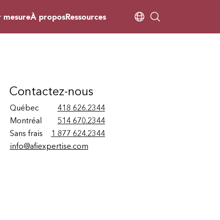
r mesure
À propos
Ressources
Contactez-nous
Québec
418 626.2344
Montréal
514 670.2344
Sans frais
1 877 624.2344
info@afiexpertise.com