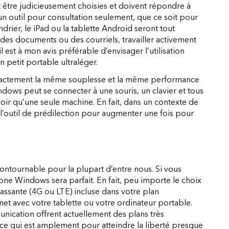
nt être judicieusement choisies et doivent répondre à
un outil pour consultation seulement, que ce soit pour
drier, le iPad ou la tablette Android seront tout
 des documents ou des courriels, travailler activement
l est à mon avis préférable d’envisager l’utilisation
 petit portable ultraléger.
exactement la même souplesse et la même performance
ndows peut se connecter à une souris, un clavier et tous
ir qu’une seule machine. En fait, dans un contexte de
t l’outil de prédilection pour augmenter une fois pour
contournable pour la plupart d’entre nous. Si vous
hone Windows sera parfait. En fait, peu importe le choix
passante (4G ou LTE) incluse dans votre plan
et avec votre tablette ou votre ordinateur portable.
nication offrent actuellement des plans très
e qui est amplement pour atteindre la liberté presque