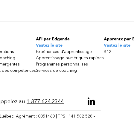
AFI par Edgenda
Apprentx par 
Visitez le site
Visitez le site
érations
Expériences d'apprentissage
B12
coaching
Apprentissage numériques rapides
émergentes
Programmes personnalisés
 des compétences
Services de coaching
ppelez au
1 877 624.2344
Québec, Agrément : 0051460 | TPS : 141 582 528 -