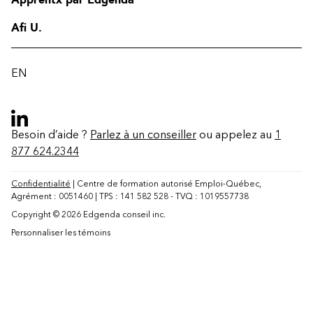
Afi U.
EN
Besoin d’aide ?
Parlez à un conseiller
ou appelez au
1
877 624.2344
Confidentialité
| Centre de formation autorisé Emploi-Québec,
Agrément : 0051460 | TPS : 141 582 528 - TVQ : 1019557738
Copyright © 2026 Edgenda conseil inc.
Contact
Personnaliser les témoins
FAQ
Modifier la région