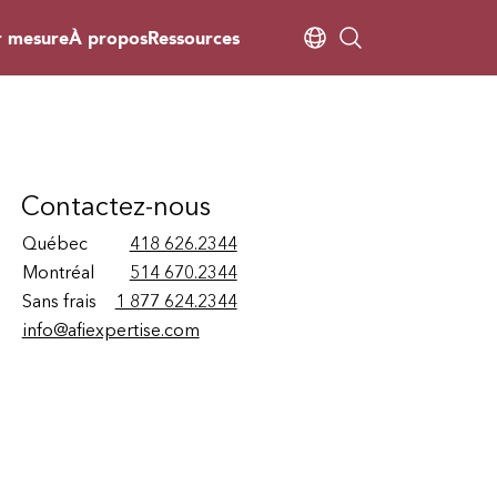
r mesure
À propos
Ressources
Contactez-nous
Québec
418 626.2344
Montréal
514 670.2344
Sans frais
1 877 624.2344
info@afiexpertise.com