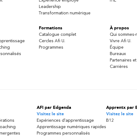
et
Expérience employé
ITIL
Leadership
Transformation numérique
Formations
À propos
Catalogue complet
Qui sommes-
apprentissage
Cercles Afi U.
Vivre Afi U.
ching
Programmes
Équipe
sonnalisés
Bureaux
Partenaires et
Carrières
AFI par Edgenda
Apprentx par 
Visitez le site
Visitez le site
érations
Expériences d'apprentissage
B12
coaching
Apprentissage numériques rapides
émergentes
Programmes personnalisés