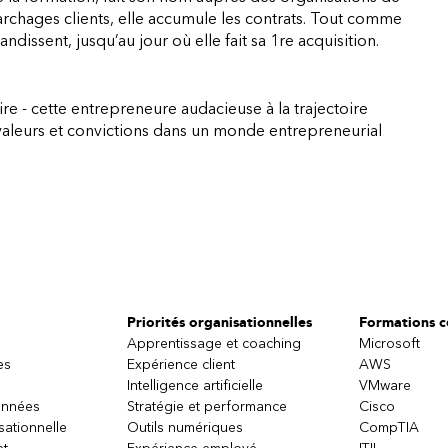
rchages clients, elle accumule les contrats. Tout comme
ndissent, jusqu’au jour où elle fait sa 1re acquisition.
ire - cette entrepreneure audacieuse à la trajectoire
s valeurs et convictions dans un monde entrepreneurial
Priorités organisationnelles
Formations ce
Apprentissage et coaching
Microsoft
es
Expérience client
AWS
Intelligence artificielle
VMware
onnées
Stratégie et performance
Cisco
sationnelle
Outils numériques
CompTIA