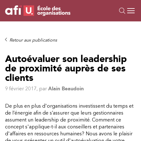
Ou
Formations
Retour aux publications
Campus IA
Autoévaluer son leadership
Sur mesure
de proximité auprès de ses
À propos
Ressources
clients
9 février 2017
, par
Alain Beaudoin
De plus en plus d'organisations investissent du temps et
de l’énergie afin de s’assurer que leurs gestionnaires
assument un leadership de proximité. Comment ce
concept s'applique-t-il aux conseillers et partenaires
d'affaires en ressources humaines? Nous avons le plaisir
de vous présenter un outil d'autoévaluation de votre