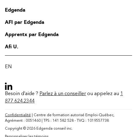
Edgenda
AFI par Edgenda
Apprentx par Edgenda
Afi U.
EN
Besoin d’aide ?
Parlez à un conseiller
ou appelez au
1
877 624.2344
Confidentialité
| Centre de formation autorisé Emploi-Québec,
Agrément : 0051460 | TPS : 141 582 528 - TVQ : 1019557738
Copyright © 2026 Edgenda conseil inc.
Personnaliser les témoins