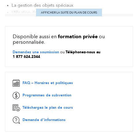
La gestion des objets spéciaux
Utilisation des calques
AFFICHER LA SUITE DU PLAN DE COURS
Comprendre comment Visio est à la fois un outil de dessin
et un logiciel de diffusion de données.
Apprendre à intégrer des données à des formes.
Disponible aussi en
formation privée
ou
Créer des jeux de données répondant à des besoins
personnalisée.
spécifiques.
Modéliser plusieurs types de diagrammes (Flux, Gantt, ...)
Demandez une soumission
ou
Téléphonez-nous au
1 877 624.2344
Apprendre à lier une base de données à un diagramme
Concevoir, au moyen de Visio, un système de diffusion de
l’information interactif en format WEB.
Publier et utiliser un système de diagramme en format HTML.
FAQ – Horaires et politiques
Méthode pédagogique
Programmes de subvention
Exposés - Démonstrations - Exercices dirigés
Téléchargez le plan de cours
Contenu
Demande d’informations
Créer des formes sur mesure
Modifier des formes existantes