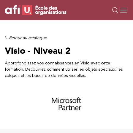
Ou
Formations
Retour au catalogue
Campus IA
Visio - Niveau 2
Sur mesure
À propos
Approfondissez vos connaissances en Visio avec cette
formation. Découvrez comment utiliser les objets spéciaux, les
Ressources
calques et les bases de données visuelles.