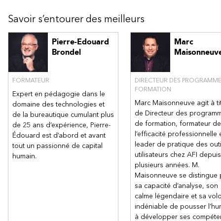
Créer des formes au moyen des outils de dessin et des
opérations de géométrie constructives
Savoir s’entourer des meilleurs
Gérer les formes groupées
Ajouter et modifier des points de connexion
Pierre-Edouard
Marc
Modifier la zone de texte attachée aux formes
Brondel
Maisonneuv
Utiliser les objets spéciaux
Les "conteneurs"
FORMATEUR
DIRECTEUR DES PROGRAMME
- Ajouter un conteneur
FORMATION
Expert en pédagogie dans le
- Mettre en forme un conteneur
Marc Maisonneuve agit à ti
domaine des technologies et
- Gestion des formes dans un conteneur
de Directeur des program
de la bureautique cumulant plus
Les légendes
de formation, formateur de
de 25 ans d’expérience, Pierre-
Ajouter une bulle de texte
l’efficacité professionnelle 
Édouard est d’abord et avant
Utiliser les calques
leader de pratique des outi
tout un passionné de capital
utilisateurs chez AFI depuis
humain.
Créer des calques
plusieurs années. M.
Intégrer les objets dans des calques
Maisonneuve se distingue 
Définir les options des calques
sa capacité d’analyse, son
Le concept de bases de données visuelles
calme légendaire et sa vol
indéniable de pousser l’hu
Définir les champs d’applications
à développer ses compéte