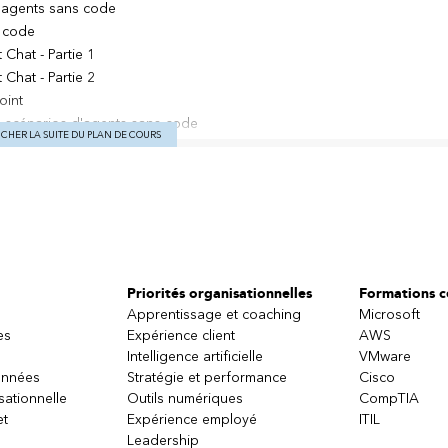
es agents sans code
s code
Chat - Partie 1
Chat - Partie 2
oint
es scénarios d'agents sans code
ICHER LA SUITE DU PLAN DE COURS
e pour des scénarios d'agents sans code
int
 utilisateurs
soft Teams
Priorités organisationnelles
Formations ce
les sites SharePoint
Apprentissage et coaching
Microsoft
des agents sans code pour les utilisateurs professionnelsExaminer com
es
Expérience client
AWS
grent avec les agents sans code de SharePoint
Intelligence artificielle
VMware
onnées
Stratégie et performance
Cisco
sationnelle
Outils numériques
CompTIA
et
Expérience employé
ITIL
Leadership