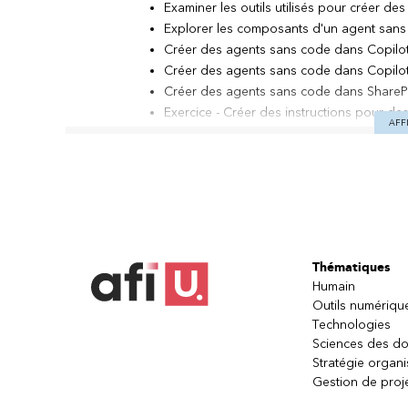
Examiner les outils utilisés pour créer d
Explorer les composants d'un agent san
Créer des agents sans code dans Copilot 
Créer des agents sans code dans Copilot 
Créer des agents sans code dans ShareP
Exercice - Créer des instructions pour d
AFF
Exercice - Créer des invites de démarrag
Tester et modifier des agents sans code
Gérer des agents sans code
Utiliser des agents sans code dans SharePo
Partager un agent sans code avec d'autres
Partager un agent sans code dans Micro
Thématiques
Interagir avec des agents sans code dans 
Humain
Explorer des cas d'utilisation pratiques 
Outils numériqu
flux sans code de Power Automate s'intè
Technologies
Sciences des d
Stratégie organi
Gestion de proj