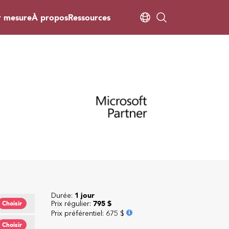
r mesure
À propos
Ressources
Durée:
1 jour
Prix régulier:
795 $
Choisir
Prix préférentiel
:
675 $
Choisir