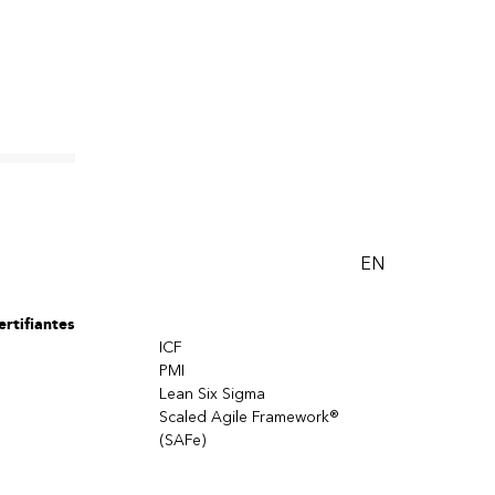
EN
rtifiantes
ICF
ment les
PMI
Lean Six Sigma
Scaled Agile Framework®
(SAFe)