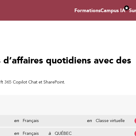
Formations
Campus IA
Su
d’affaires quotidiens avec des
t 365 Copilot Chat et SharePoint.
en
Français
en
Classe virtuelle
en
Français
à
QUÉBEC