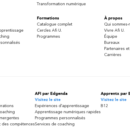
Transformation numérique
Formations
À propos
Catalogue complet
Qui sommes-
apprentissage
Cercles Afi U.
Vivre Afi U.
ching
Programmes
Équipe
sonnalisés
Bureaux
Partenaires et
Carrières
AFI par Edgenda
Apprentx par 
Visitez le site
Visitez le site
érations
Expériences d'apprentissage
B12
coaching
Apprentissage numériques rapides
émergentes
Programmes personnalisés
 des compétences
Services de coaching