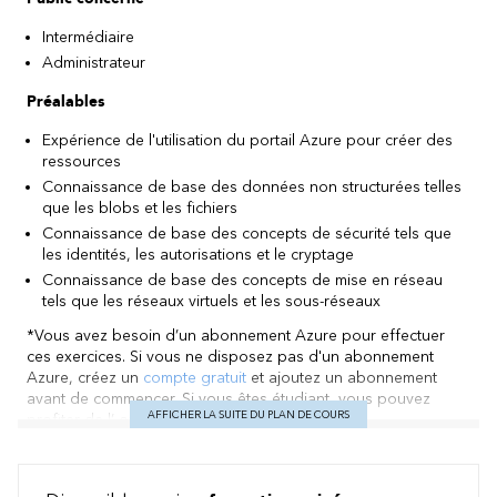
Intermédiaire
Administrateur
Préalables
Expérience de l'utilisation du portail Azure pour créer des
ressources
Connaissance de base des données non structurées telles
que les blobs et les fichiers
Connaissance de base des concepts de sécurité tels que
les identités, les autorisations et le cryptage
Connaissance de base des concepts de mise en réseau
tels que les réseaux virtuels et les sous-réseaux
*Vous avez besoin d’un abonnement Azure pour effectuer
ces exercices. Si vous ne disposez pas d'un abonnement
Azure, créez un
compte gratuit
et ajoutez un abonnement
avant de commencer. Si vous êtes étudiant, vous pouvez
AFFICHER LA SUITE DU PLAN DE COURS
profiter de l’ offre
Azure pour étudiants
.
Contenu