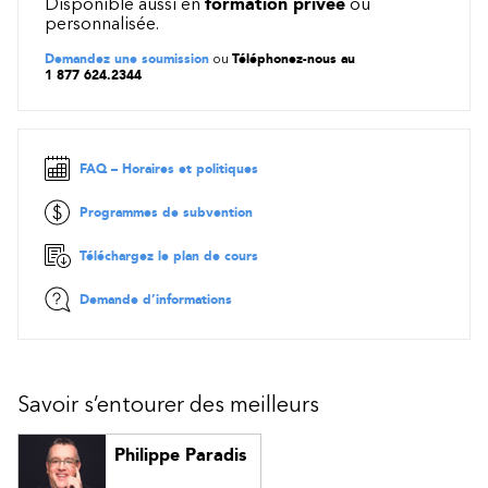
Créer un compte de stockage Azure
Disponible aussi en
formation privée
ou
personnalisée.
Configurer le stockage Blob Azure
Configurer la sécurité du stockage Azure
Demandez une soumission
ou
Téléphonez-nous au
Sécurisez et isolez l'accès aux ressources Azure à l'aide de
1 877 624.2344
groupes de sécurité réseau et de points de terminaison de
service
Projet guidé - Azure Files et Azure Blobs
FAQ – Horaires et politiques
⭐ Découvrez les autres Applied Skills:
Microsoft applied skills (af
iexpertise.com)
Programmes de subvention
Téléchargez le plan de cours
Demande d’informations
Savoir s’entourer des meilleurs
Philippe Paradis