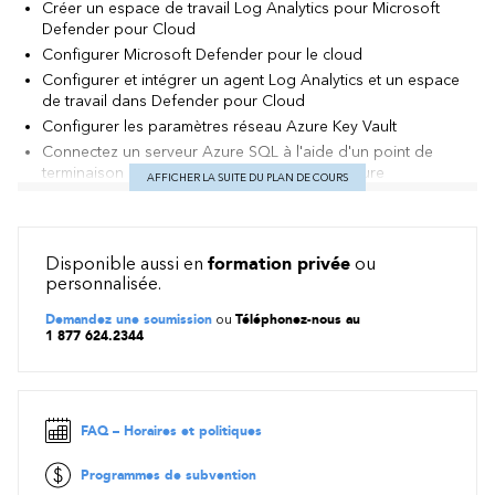
Créer un espace de travail Log Analytics pour Microsoft
Defender pour Cloud
Configurer Microsoft Defender pour le cloud
Configurer et intégrer un agent Log Analytics et un espace
de travail dans Defender pour Cloud
Configurer les paramètres réseau Azure Key Vault
Connectez un serveur Azure SQL à l'aide d'un point de
terminaison privé Azure à l'aide du portail Azure
AFFICHER LA SUITE DU PLAN DE COURS
⭐ Découvrez les autres Applied Skills:
Microsoft applied skills (af
iexpertise.com)
Disponible aussi en
formation privée
ou
personnalisée.
Demandez une soumission
ou
Téléphonez-nous au
1 877 624.2344
FAQ – Horaires et politiques
Programmes de subvention