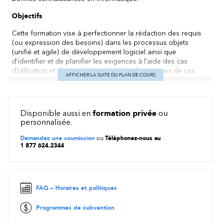
Objectifs
Cette formation vise à perfectionner la rédaction des requis
(ou expression des besoins) dans les processus objets
(unifié et agile) de développement logiciel ainsi que
d'identifier et de planifier les exigences à l'aide des cas
d'utilisation et des scénarios (par des diagrammes de cas
AFFICHER LA SUITE DU PLAN DE COURS
d'utilisation) et leurs correspondants agile : les épics et les
récits.
Méthode pédagogique
Disponible aussi en
formation privée
ou
personnalisée.
Exposés - Exercices - Étude de cas
Demandez une soumission
ou
Téléphonez-nous au
Contenu
1 877 624.2344
Cette formation d'une journée couvre les thèmes suivants:
Description initiale d'un projet
Techniques complémentaires
FAQ – Horaires et politiques
Modélisation des cas d'utilisation/épics
Catégorisation des besoins et définition des priorités
Programmes de subvention
Description effective du rôle d'un acteur et de la