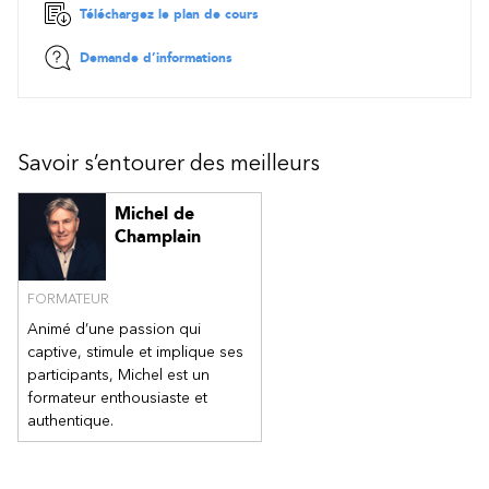
fonctionnalité d'un cas d'utilisation/épic et d'un
Téléchargez le plan de cours
scénario/récit
Cas d'utilisation fondamentaux, pr.conditions,
Demande d’informations
postconditions, scénarios et flots d'événements
Suggestion de format pour la rédaction
Liste de vérifications pour rédiger efficacement
Exercices/solutions et études de cas (incluant le projet que
Savoir s’entourer des meilleurs
vous aurez sélectionnée)
Michel de
Champlain
FORMATEUR
Animé d’une passion qui
captive, stimule et implique ses
participants, Michel est un
formateur enthousiaste et
authentique.