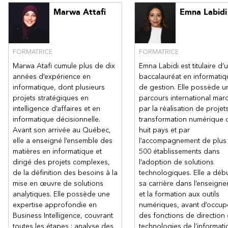
Chapitre 7 : Créer des espaces de travail dans Power BI
Partager un rapport ou un tableau de bord
Marwa Attafi
Emna Labidi
Intégrer un rapport dans Teams
Surveiller l’utilisation et les performances
FORMATRICE
FORMATRICE
Marwa Atafi cumule plus de dix
Emna Labidi est titulaire d’
années d’expérience en
baccalauréat en informatiq
Autre(s) Module(s) de cette formation:
informatique, dont plusieurs
de gestion. Elle possède u
Power BI - Optimiser votre utilisation | AFI Expertise
projets stratégiques en
parcours international mar
intelligence d’affaires et en
par la réalisation de projet
Power BI - Bâtir des rapports et des tableaux de bord | AFI Expe
informatique décisionnelle.
transformation numérique 
rtise
Avant son arrivée au Québec,
huit pays et par
Power BI - Découvrir Power Query et connecter dynamiquement
elle a enseigné l’ensemble des
l’accompagnement de plus
ses données | AFI Expertise
matières en informatique et
500 établissements dans
dirigé des projets complexes,
l’adoption de solutions
de la définition des besoins à la
technologiques. Elle a déb
mise en œuvre de solutions
sa carrière dans l’enseign
analytiques. Elle possède une
et la formation aux outils
expertise approfondie en
numériques, avant d’occup
Business Intelligence, couvrant
des fonctions de direction
toutes les étapes : analyse des
technologies de l’informati