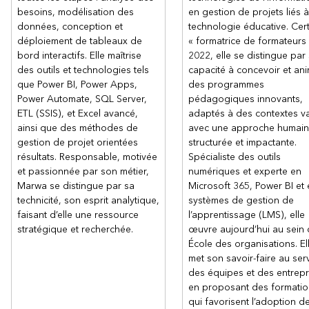
besoins, modélisation des
en gestion de projets liés à
données, conception et
technologie éducative. Cert
déploiement de tableaux de
« formatrice de formateurs
bord interactifs. Elle maîtrise
2022, elle se distingue par
des outils et technologies tels
capacité à concevoir et an
que Power BI, Power Apps,
des programmes
Power Automate, SQL Server,
pédagogiques innovants,
ETL (SSIS), et Excel avancé,
adaptés à des contextes va
ainsi que des méthodes de
avec une approche humain
gestion de projet orientées
structurée et impactante.
résultats. Responsable, motivée
Spécialiste des outils
et passionnée par son métier,
numériques et experte en
Marwa se distingue par sa
Microsoft 365, Power BI et
technicité, son esprit analytique,
systèmes de gestion de
faisant d’elle une ressource
l’apprentissage (LMS), elle
stratégique et recherchée.
œuvre aujourd’hui au sein 
École des organisations. El
met son savoir-faire au ser
des équipes et des entrepr
en proposant des formatio
qui favorisent l’adoption d