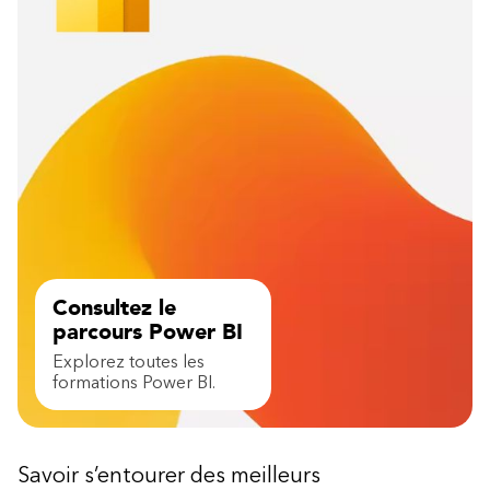
Le rapport Power BI
Imprimer les pages de rapport
Incorporer les rapports
Obtenir des insights
Filtrage des données
Utiliser les signets
Naviguer dans les hiérarchies
Autres modules en lien avec ce cours
Power BI - Optimiser votre utilisation | Afi U. (afiexpertise.com)
Consultez le
parcours Power BI
Explorez toutes les
formations Power BI.
Savoir s’entourer des meilleurs