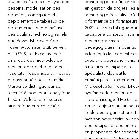
toutes les étapes : analyse des
technologies de l’informati
besoins, modélisation des
en gestion de projets liés à
données, conception et
technologie éducative. Cert
déploiement de tableaux de
« formatrice de formateurs
bord interactifs. Elle maîtrise
2022, elle se distingue par
des outils et technologies tels
capacité à concevoir et an
que Power BI, Power Apps,
des programmes
Power Automate, SQL Server,
pédagogiques innovants,
ETL (SSIS), et Excel avancé,
adaptés à des contextes va
ainsi que des méthodes de
avec une approche humain
gestion de projet orientées
structurée et impactante.
résultats. Responsable, motivée
Spécialiste des outils
et passionnée par son métier,
numériques et experte en
Marwa se distingue par sa
Microsoft 365, Power BI et
technicité, son esprit analytique,
systèmes de gestion de
faisant d’elle une ressource
l’apprentissage (LMS), elle
stratégique et recherchée.
œuvre aujourd’hui au sein 
École des organisations. El
met son savoir-faire au ser
des équipes et des entrepr
en proposant des formatio
qui favorisent l’adoption d