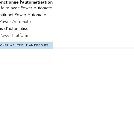
onctionne l’automatisation
e faire avec Power Automate
tituant Power Automate
 à Power Automate
s d’automatiser
Power Platform
services
ICHER LA SUITE DU PLAN DE COURS
 licence
rs
s options
exions aux services web
relle de données locales
tion des pertes de données
r de rien
lux de cloud
dynamiques
 et par courriel
ers avec des flux