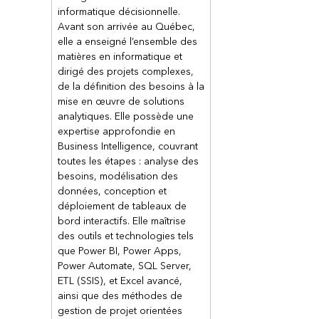
Créer des flux de cloud récurrent
informatique décisionnelle.
Travailler avec les demandes d’a
Avant son arrivée au Québec,
Utiliser les actions conditionnelles
elle a enseigné l’ensemble des
Créer des flux de cloud qui utili
matières en informatique et
dirigé des projets complexes,
Intégrer Power Apps, Power Auto
de la définition des besoins à la
Tester votre flux de cloud
mise en œuvre de solutions
Chapitre 4 : Créer des flux à part
analytiques. Elle possède une
Capturer des pièces jointes depu
expertise approfondie en
Modifier le déclencheur et tester
Business Intelligence, couvrant
Poster un message dans Teams lo
toutes les étapes : analyse des
Utiliser une tâche pour déclencher
besoins, modélisation des
données, conception et
Démarrer une approbation sur d
déploiement de tableaux de
Démarrer une approbation à parti
bord interactifs. Elle maîtrise
Travailler avec les actions d’appr
des outils et technologies tels
Créer une condition Oui/Non
que Power BI, Power Apps,
Tester le fonctionnement de votre
Power Automate, SQL Server,
Modification du flux et applicat
ETL (SSIS), et Excel avancé,
Approbations dans Power Autom
ainsi que des méthodes de
Déplacer des documents selon 
gestion de projet orientées