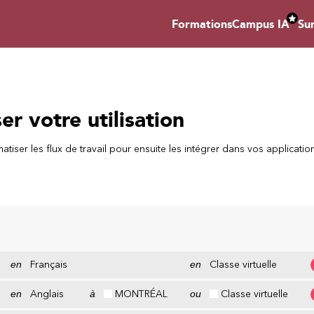
Formations
Campus IA
Su
r votre utilisation
iser les flux de travail pour ensuite les intégrer dans vos applicatio
en
Français
en
Classe virtuelle
en
Anglais
à
MONTRÉAL
ou
Classe virtuelle