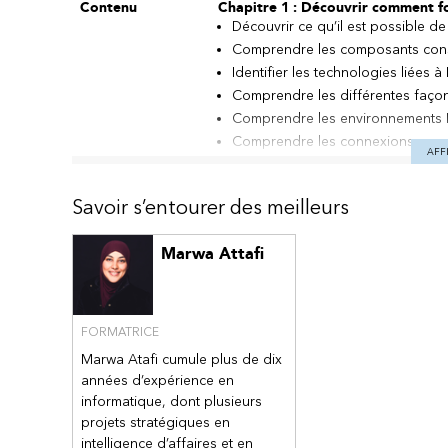
Contenu
Chapitre 1 : Découvrir comment f
Découvrir ce qu’il est possible d
Comprendre les composants cons
Identifier les technologies liées
Comprendre les différentes façon
Comprendre les environnements 
Comprendre les connexions aux 
AFF
Identifier les différents modes de
Chapitre 2 : Utiliser les connecteu
Savoir s’entourer des meilleurs
Découvrir les connecteurs et leur
Comprendre les enjeux des conn
Marwa Attafi
Identifier quand utiliser la passe
Utiliser les stratégies de préven
Chapitre 3 : Créer des flux à parti
FORMATRICE
Découvrir les déclencheurs des f
Marwa Atafi cumule plus de dix
Créer votre premier flux de cloud
années d’expérience en
Utiliser les champs de données 
informatique, dont plusieurs
Recevoir des notifications par SMS
projets stratégiques en
Effectuer des opérations de fichi
intelligence d’affaires et en