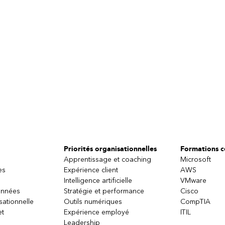
ans l’automatisation
 erreurs est primordiale
d’un flux
reurs
é des données
r Automate
Automate
flux
ower Automate
Priorités organisationnelles
Formations ce
Apprentissage et coaching
Microsoft
es
Expérience client
AWS
Intelligence artificielle
VMware
onnées
Stratégie et performance
Cisco
sationnelle
Outils numériques
CompTIA
et
Expérience employé
ITIL
Leadership