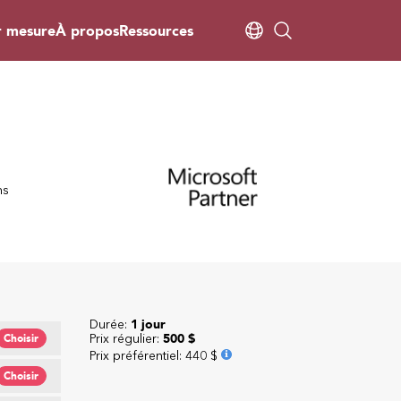
r mesure
À propos
Ressources
ns
Durée:
1 jour
Prix régulier:
500 $
Choisir
Prix préférentiel
:
440 $
Choisir