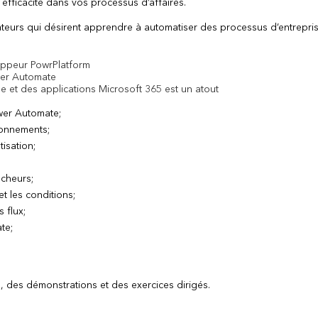
efficacité dans vos processus d’affaires.
sateurs qui désirent apprendre à automatiser des processus d’entrepri
oppeur PowrPlatform
wer Automate
 et des applications Microsoft 365 est un atout
wer Automate;
ronnements;
tisation;
cheurs;
et les conditions;
 flux;
te;
des démonstrations et des exercices dirigés.