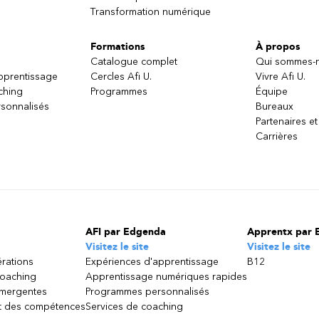
Transformation numérique
Formations
À propos
Catalogue complet
Qui sommes-
apprentissage
Cercles Afi U.
Vivre Afi U.
ching
Programmes
Équipe
sonnalisés
Bureaux
Partenaires et
Carrières
AFI par Edgenda
Apprentx par 
Visitez le site
Visitez le site
érations
Expériences d'apprentissage
B12
coaching
Apprentissage numériques rapides
émergentes
Programmes personnalisés
 des compétences
Services de coaching