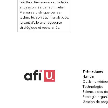
résultats. Responsable, motivée
Chapitre 5 : Gestion des erreurs d
et passionnée par son métier,
Découvrir pourquoi la gestion des
Marwa se distingue par sa
Contrôler le bon fonctionnement 
technicité, son esprit analytique,
Ajouter la prise en charge des er
faisant d’elle une ressource
Apprendre à renforcer la qualit
stratégique et recherchée.
Chapitre 6 : Gérer vos flux Powe
Découvrir les options de Power 
Apprendre comment partager un 
Apprendre à copier un flux
Analyser l’usage des services P
Résoudre les problèmes
Autre(s) module(s) dans ce cours
Thématiques
Humain
Power Automate - Introduction | AFI Expertise
Outils numériqu
Technologies
Sciences des d
Stratégie organi
Gestion de proj