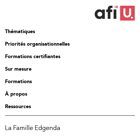
Identifier et résoudre les problèmes communs de réseau
commuté et les problèmes communs associés à l'adressage
IPv4
Décrire les principales caractéristiques et adresses IPv6,
configurer et vérifier la connectivité IPv6 de base.
Thématiques
Décrire le fonctionnement, les avantages et les limites du
routage statique
Priorités organisationnelles
Décrire, implémenter et vérifier les réseaux locaux virtuels
(VLAN) et les trunks.
Formations certifiantes
Décrire l'application et la configuration du routage inter-
VLAN
Sur mesure
Expliquer les bases des protocoles de routage dynamique
et décrire les composants et les termes de l'Open Shortest
Formations
Path First (OSPF).
Expliquer le fonctionnement du protocole STP (Spanning
À propos
Tree Protocol) et du protocole RSTP (Rapid Spanning Tree
Protocol).
Ressources
Configurer l'agrégation de liens à l'aide d'EtherChannel
Décrire le but des protocoles de redondance de couche 3
Décrire les concepts de base du WAN et du VPN
La Famille Edgenda
Décrire le fonctionnement des listes de contrôle d'accès
(LCA) et leurs applications dans le réseau.