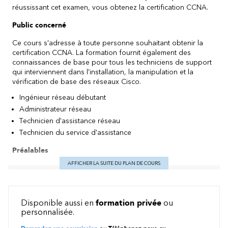
réussissant cet examen, vous obtenez la certification CCNA.
Public concerné
Ce cours s'adresse à toute personne souhaitant obtenir la
certification CCNA. La formation fournit également des
connaissances de base pour tous les techniciens de support
qui interviennent dans l'installation, la manipulation et la
vérification de base des réseaux Cisco.
Ingénieur réseau débutant
Administrateur réseau
Technicien d'assistance réseau
Technicien du service d'assistance
Préalables
AFFICHER LA SUITE DU PLAN DE COURS
Avant de suivre ce cours, vous devriez avoir des :
Connaissances de base en informatique
Connaissances de base du système d'exploitation du PC en
Disponible aussi en
formation privée
ou
matière de navigation
personnalisée.
Compétences de base en matière d'utilisation d'Internet