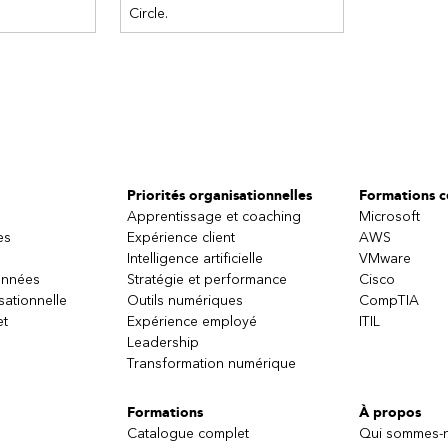
Circle.
Priorités organisationnelles
Formations ce
Apprentissage et coaching
Microsoft
es
Expérience client
AWS
Intelligence artificielle
VMware
onnées
Stratégie et performance
Cisco
sationnelle
Outils numériques
CompTIA
et
Expérience employé
ITIL
Leadership
Transformation numérique
Formations
À propos
Catalogue complet
Qui sommes-