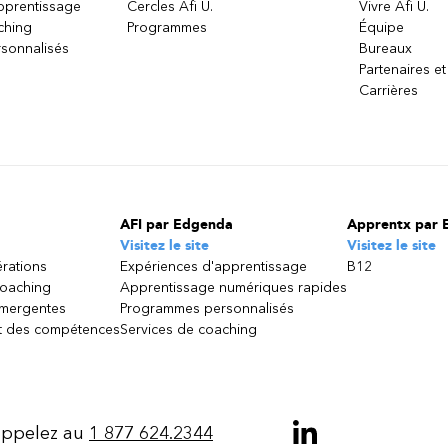
apprentissage
Cercles Afi U.
Vivre Afi U.
ching
Programmes
Équipe
sonnalisés
Bureaux
Partenaires et
Carrières
AFI par Edgenda
Apprentx par 
Visitez le site
Visitez le site
érations
Expériences d'apprentissage
B12
coaching
Apprentissage numériques rapides
émergentes
Programmes personnalisés
 des compétences
Services de coaching
ppelez au
1 877 624.2344