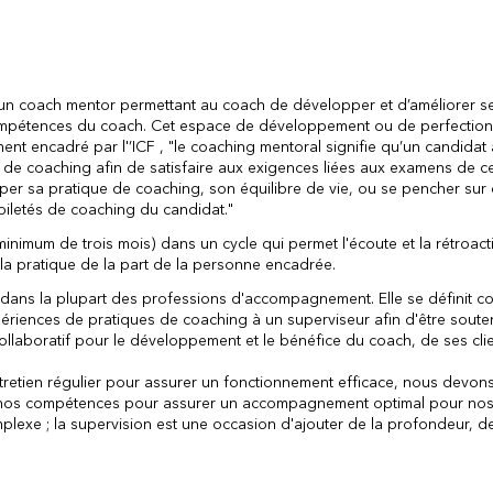
n coach mentor permettant au coach de développer et d’améliorer s
compétences du coach. Cet espace de développement ou de perfectio
t encadré par l'’ICF , "le coaching mentoral signifie qu’un candidat 
 de coaching afin de satisfaire aux exigences liées aux examens de cer
er sa pratique de coaching, son équilibre de vie, ou se pencher sur 
biletés de coaching du candidat."
inimum de trois mois) dans un cycle qui permet l'écoute et la rétroac
 la pratique de la part de la personne encadrée.
 dans la plupart des professions d'accompagnement. Elle se définit 
périences de pratiques de coaching à un superviseur afin d'être soute
ollaboratif pour le développement et le bénéfice du coach, de ses clie
tretien régulier pour assurer un fonctionnement efficace, nous devons
et nos compétences pour assurer un accompagnement optimal pour nos 
lexe ; la supervision est une occasion d'ajouter de la profondeur, de