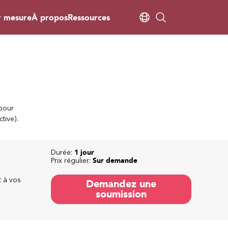
r mesure
À propos
Ressources
 pour
tive).
Durée:
1 jour
Prix régulier:
Sur demande
t à vos
Demandez une
soumission