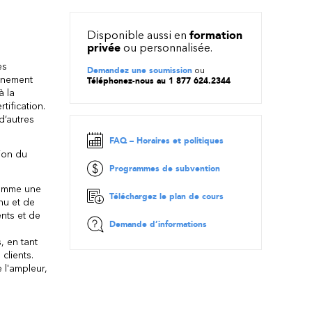
Disponible aussi en
formation
privée
ou personnalisée.
es
Demandez une soumission
ou
nnement
Téléphonez-nous au 1 877 624.2344
à la
tification.
d’autres
FAQ – Horaires et politiques
tion du
Programmes de subvention
comme une
Téléchargez le plan de cours
nu et de
nts et de
Demande d’informations
, en tant
clients.
 l'ampleur,