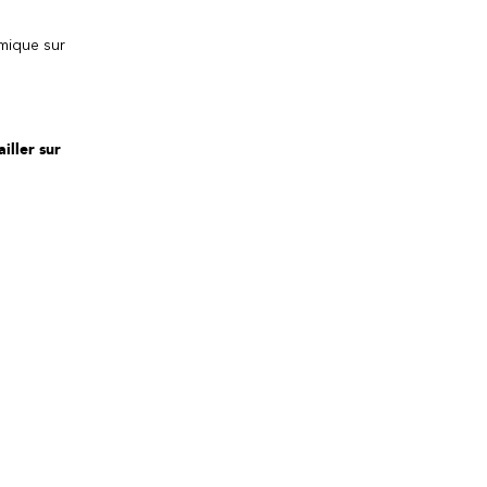
émique sur
iller sur