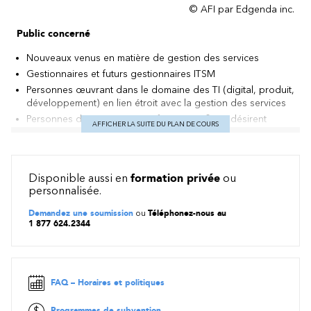
© AFI par Edgenda inc.
Public concerné
Nouveaux venus en matière de gestion des services
Gestionnaires et futurs gestionnaires ITSM
Personnes œuvrant dans le domaine des TI (digital, produit,
développement) en lien étroit avec la gestion des services
Personnes détenant une certification ITIL® qui désirent
AFFICHER LA SUITE DU PLAN DE COURS
mettre à jour leurs connaissances
Préalables
Disponible aussi en
formation privée
ou
Aucun préalable n’est requis afin de suivre cette formation.
personnalisée.
Cependant, une connaissance de la gestion des services sera
utile afin de bien comprendre la matière enseignée.
Demandez une soumission
ou
Téléphonez-nous au
1 877 624.2344
Objectifs
Introduction aux services TI modernes
Terminologie commune et concepts clés
FAQ – Horaires et politiques
Amélioration de l’orientation des services ITIL® 4
Compréhension du cadre de référence ITIL® 4 (de quelle
Programmes de subvention