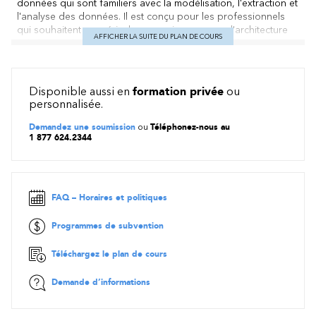
données qui sont familiers avec la modélisation, l'extraction et
l'analyse des données. Il est conçu pour les professionnels
qui souhaitent acquérir des connaissances sur l'architecture
AFFICHER LA SUITE DU PLAN DE COURS
Lakehouse, la plate-forme Microsoft Fabric et la façon de
mettre en œuvre l'analyse de bout en bout à l'aide de ces
technologies.
Disponible aussi en
formation privée
ou
Contenu
personnalisée.
Présentation de l’analytique de bout en bout à l’aide de
Demandez une soumission
ou
Téléphonez-nous au
Microsoft Fabric
1 877 624.2344
Bien démarrer avec les lakehouses dans Microsoft Fabric
Utiliser Apache Spark dans Microsoft Fabric
Utiliser des tables Delta Lake dans Microsoft Fabric
Ingérer des données avec des flux de données Gen2 dans
FAQ – Horaires et politiques
Microsoft Fabric
Programmes de subvention
Utiliser des pipelines Data Factory dans Microsoft Fabric
⭐ Découvrez les autres Applied Skills:
Microsoft applied skills (af
Téléchargez le plan de cours
iexpertise.com)
Demande d’informations