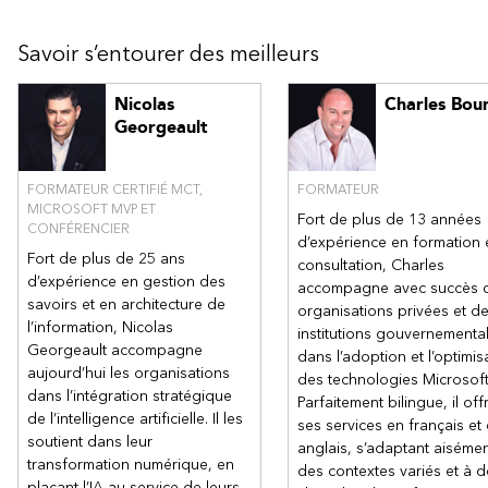
Savoir s’entourer des meilleurs
Nicolas
Charles Bou
Georgeault
FORMATEUR CERTIFIÉ MCT,
FORMATEUR
MICROSOFT MVP ET
Fort de plus de 13 années
CONFÉRENCIER
d’expérience en formation 
Fort de plus de 25 ans
consultation, Charles
d’expérience en gestion des
accompagne avec succès 
savoirs et en architecture de
organisations privées et d
l’information, Nicolas
institutions gouvernementa
Georgeault accompagne
dans l’adoption et l’optimis
aujourd’hui les organisations
des technologies Microsoft
dans l’intégration stratégique
Parfaitement bilingue, il off
de l’intelligence artificielle. Il les
ses services en français et
soutient dans leur
anglais, s’adaptant aisémen
transformation numérique, en
des contextes variés et à 
plaçant l’IA au service de leurs