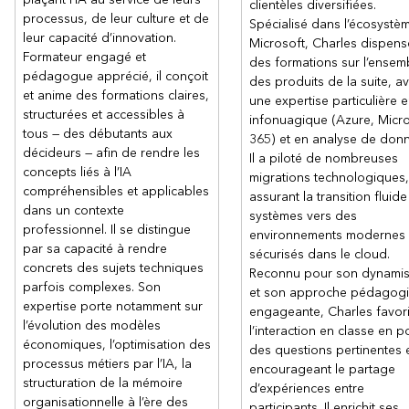
clientèles diversifiées.
processus, de leur culture et de
Spécialisé dans l’écosystè
leur capacité d’innovation.
Microsoft, Charles dispens
Formateur engagé et
des formations sur l’ensem
pédagogue apprécié, il conçoit
des produits de la suite, a
et anime des formations claires,
une expertise particulière 
structurées et accessibles à
infonuagique (Azure, Micr
tous — des débutants aux
365) et en analyse de don
décideurs — afin de rendre les
Il a piloté de nombreuses
concepts liés à l’IA
migrations technologiques,
compréhensibles et applicables
assurant la transition fluid
dans un contexte
systèmes vers des
professionnel. Il se distingue
environnements modernes 
par sa capacité à rendre
sécurisés dans le cloud.
concrets des sujets techniques
Reconnu pour son dynami
parfois complexes. Son
et son approche pédagog
expertise porte notamment sur
engageante, Charles favor
l’évolution des modèles
l’interaction en classe en p
économiques, l’optimisation des
des questions pertinentes 
processus métiers par l’IA, la
encourageant le partage
structuration de la mémoire
d’expériences entre
organisationnelle à l’ère des
participants. Il enrichit ses