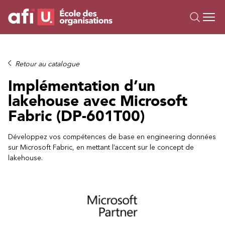
Ou
Formations
Retour au catalogue
Campus IA
Implémentation d’un
Sur mesure
lakehouse avec Microsoft
À propos
Fabric (DP-601T00)
Ressources
Développez vos compétences de base en engineering données
sur Microsoft Fabric, en mettant l’accent sur le concept de
lakehouse.