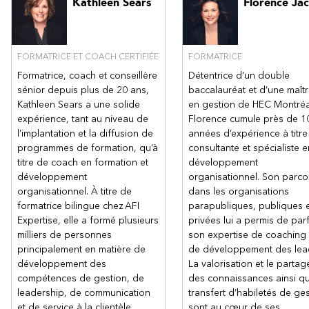
Kathleen Sears
Florence Ja
FORMATRICE ET COACH CERTIFIÉE
FORMATRICE
Formatrice, coach et conseillère
Détentrice d’un double
sénior depuis plus de 20 ans,
baccalauréat et d’une maîtr
Kathleen Sears a une solide
en gestion de HEC Montréa
expérience, tant au niveau de
Florence cumule près de 1
l’implantation et la diffusion de
années d’expérience à titre
programmes de formation, qu’à
consultante et spécialiste e
titre de coach en formation et
développement
développement
organisationnel. Son parco
organisationnel. À titre de
dans les organisations
formatrice bilingue chez AFI
parapubliques, publiques 
Expertise, elle a formé plusieurs
privées lui a permis de parf
milliers de personnes
son expertise de coaching 
principalement en matière de
de développement des lea
développement des
La valorisation et le partag
compétences de gestion, de
des connaissances ainsi qu
leadership, de communication
transfert d’habiletés de ge
et de service à la clientèle.
sont au cœur de ses