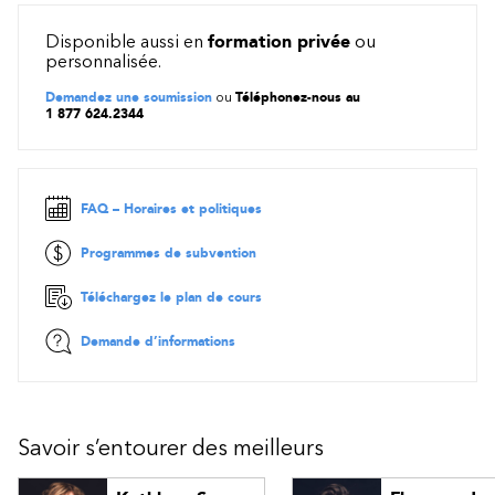
Les besoins non satisfaits font monter la pression
Les étapes de l’escalade émotive
Disponible aussi en
formation privée
ou
Obtenir la collaboration du client
personnalisée.
Les techniques d’intervention
Demandez une soumission
ou
Téléphonez-nous au
Exprimer un refus et maintenir la relation client
1 877 624.2344
Reprendre le leadership d’une relation client
Répondre aux phrases « qui tuent »
FAQ – Horaires et politiques
Programmes de subvention
Téléchargez le plan de cours
Demande d’informations
Savoir s’entourer des meilleurs