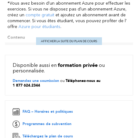
*Vous avez besoin d’un abonnement Azure pour effectuer les
exercices. Si vous ne disposez pas d'un abonnement Azure,
créez un
compte gratuit
et ajoutez un abonnement avant de
commencer. Si vous êtes étudiant, vous pouvez profiter de l’
offre
Azure pour étudiants
.
Contenu
AFFICHER LA SUITE DU PLAN DE COURS
Découvrez DevOps
Planifier avec DevOps
Développer avec DevOps
Disponible aussi en
formation privée
ou
Livrez avec DevOps
personnalisée.
Fonctionner avec DevOps
Demandez une soumission
ou
Téléphonez-nous au
1 877 624.2344
FAQ – Horaires et politiques
Programmes de subvention
Téléchargez le plan de cours