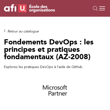
Ou
Formations
Retour au catalogue
Campus IA
Fondements DevOps : les
Sur mesure
principes et pratiques
À propos
fondamentaux (AZ-2008)
Ressources
Explorez les pratiques DevOps à l'aide de GitHub.