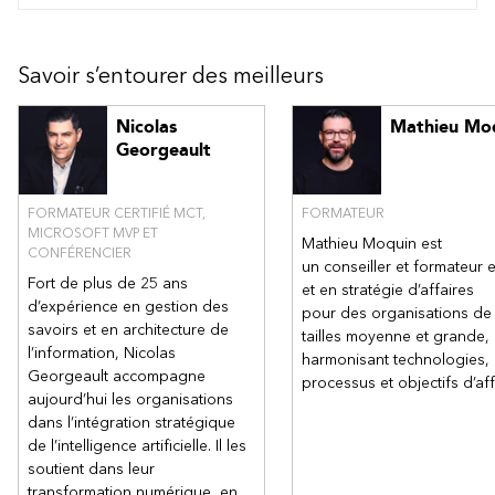
les agents de Copilot Chat
Protéger vos données tout en utilisant Copilot Chat
Exercice – Planifier un sommet client avec Microsoft 365
Savoir s’entourer des meilleurs
Copilot Chat
Nicolas
Mathieu Mo
Georgeault
FORMATEUR CERTIFIÉ MCT,
FORMATEUR
MICROSOFT MVP ET
Mathieu Moquin est
CONFÉRENCIER
un conseiller et formateur e
Fort de plus de 25 ans
et en stratégie d’affaires
d’expérience en gestion des
pour des organisations de
savoirs et en architecture de
tailles moyenne et grande,
l’information, Nicolas
harmonisant technologies,
Georgeault accompagne
processus et objectifs d’aff
aujourd’hui les organisations
dans l’intégration stratégique
de l’intelligence artificielle. Il les
soutient dans leur
transformation numérique, en