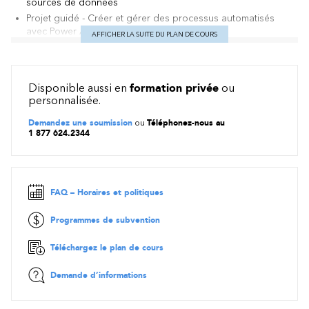
sources de données
Projet guidé - Créer et gérer des processus automatisés
avec Power Automate
AFFICHER LA SUITE DU PLAN DE COURS
⭐ Découvrez les autres Applied Skills:
Microsoft applied skills (af
iexpertise.com)
Disponible aussi en
formation privée
ou
personnalisée.
Demandez une soumission
ou
Téléphonez-nous au
1 877 624.2344
FAQ – Horaires et politiques
Programmes de subvention
Téléchargez le plan de cours
Demande d’informations