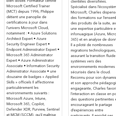
bien dosée. Formateur certifié
clientèles diversifiées.
Dépannage
Microsoft Certified Trainer
Spécialisé dans l’écosystè
(MCT) depuis 1996, Philippe
Objectifs
Microsoft, Charles dispens
détient une panoplie de
des formations sur l’ensem
Renforcer la configuration de sécurité de l’environnement
certifications à jour dans
des produits de la suite, a
de système d’exploitation Windows Server.
l’univers Microsoft Cloud,
une expertise particulière 
Améliorer la sécurité hybride à l’aide d’Azure Security
notamment : • Azure Solutions
infonuagique (Azure, Micr
Center, d’Azure Sentinel, et d’Update Management de
Architect Expert • Azure
365) et en analyse de don
Windows.
Security Engineer Expert •
Il a piloté de nombreuses
Appliquer des fonctionnalités de sécurité afin de protéger
Endpoint Administrator Expert •
migrations technologiques,
les ressources critiques.
Microsoft 365 Administrator
assurant la transition fluid
Expert • Azure Administrator
systèmes vers des
Contenu
Associate • Information Security
environnements modernes 
Parcours d’apprentissage 1 : Sécuriser les infrastructures
Administrator Associate • une
sécurisés dans le cloud.
Windows Server sur site et hybrides (Sécurité Windows
douzaine de badges « Applied
Reconnu pour son dynami
Server)
Skills » officiels Il affectionne
et son approche pédagog
particulièrement les
engageante, Charles favor
Module 1 : Sécuriser les comptes utilisateurs Windows
environnements suivants :
Server
l’interaction en classe en p
Microsoft Azure, Intune,
des questions pertinentes 
Module 2 : Renforcer la sécurité de Windows Server
Microsoft 365, Copilot,
encourageant le partage
Module 3 : Sécuriser le DNS Windows Server
Defender XDR, Purview, Sentinel
d’expériences entre
Module 4 : Gestion des mises à jour de Windows Server
et MCM (SCCM), qu’il maîtrise
participants. Il enrichit ses