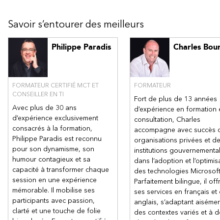
serveur de base
Une conscience des bonnes pratiques en matière de
Savoir s’entourer des meilleurs
sécurité
Notions élémentaires en technologies de sécurité (pare-feu,
Philippe Paradis
Charles Bou
chiffrement, authentification multifacteur, SIEM/SOAR).
Connaissance de base de la résilience locale des
technologies de calcul et de stockage Windows Server
(clustering de basculement, espaces de stockage).
FORMATEUR CERTIFIÉ MCT ET
FORMATEUR
Expérience de base en matière d’implémentation et de
CONSEILLER EN TI
Fort de plus de 13 années
gestion des services IaaS dans Microsoft Azure
Avec plus de 30 ans
d’expérience en formation 
Connaissance de base d’Azure Active Directory
d’expérience exclusivement
consultation, Charles
Une expérience pratique de travail avec les systèmes
consacrés à la formation,
accompagne avec succès 
d’exploitation client Windows, tels que Windows 10 ou
Philippe Paradis est reconnu
organisations privées et d
Windows 11
pour son dynamisme, son
institutions gouvernementa
Une expérience de base avec Windows PowerShell
humour contagieux et sa
dans l’adoption et l’optimis
Notions des concepts suivants qui sont liés aux technologies
capacité à transformer chaque
des technologies Microsoft
Windows Server :
session en une expérience
Parfaitement bilingue, il off
mémorable. Il mobilise ses
ses services en français et
Haute disponibilité et récupération d’urgence
participants avec passion,
anglais, s’adaptant aisémen
Automatisation
clarté et une touche de folie
des contextes variés et à 
Supervision