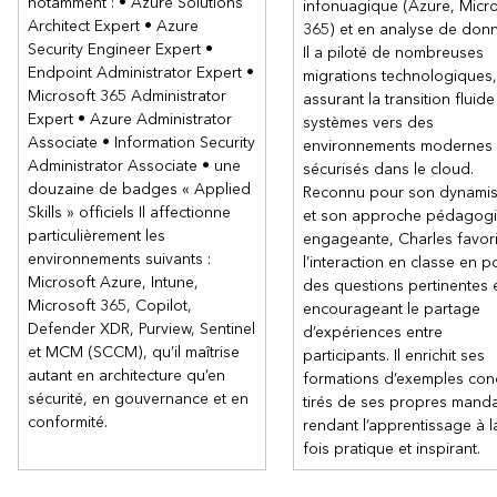
virtuel
notamment : • Azure Solutions
infonuagique (Azure, Micr
Architect Expert • Azure
365) et en analyse de don
Lab : Exercice : créer un WAN virtuel en utilisant Azure Portal
Security Engineer Expert •
Il a piloté de nombreuses
Lab : Exercice : créer et configurer une passerelle réseau
Endpoint Administrator Expert •
migrations technologiques,
virtuelle
Microsoft 365 Administrator
Module 3 : Conception et mise en oeuvre d'Azure
assurant la transition fluid
ExpressRoute
Expert • Azure Administrator
systèmes vers des
Dans ce module, vous apprendrez à concevoir et à mettre en
Associate • Information Security
environnements modernes 
œuvre les options Azure ExpressRoute, ExpressRoute Global
Administrator Associate • une
sécurisés dans le cloud.
Reach, ExpressRoute FastPath et ExpressRoute Peering.
douzaine de badges « Applied
Reconnu pour son dynami
Explorer Azure ExpressRoute
Skills » officiels Il affectionne
et son approche pédagog
Conception d'un déploiement ExpressRoute
particulièrement les
engageante, Charles favor
Configuration de l'appairage pour un déploiement
environnements suivants :
l’interaction en classe en p
ExpressRoute
Microsoft Azure, Intune,
des questions pertinentes 
Connecter un circuit ExpressRoute à un VNet
Microsoft 365, Copilot,
encourageant le partage
Connecter des réseaux géographiquement dispersés avec
Defender XDR, Purview, Sentinel
d’expériences entre
ExpressRoute global reach
et MCM (SCCM), qu’il maîtrise
participants. Il enrichit ses
Améliorer les performances des chemins de données entre
autant en architecture qu’en
formations d’exemples con
les réseaux avec ExpressRoute FastPath
sécurité, en gouvernance et en
tirés de ses propres manda
conformité.
rendant l’apprentissage à l
Dépanner les problèmes de connexion ExpressRoute
fois pratique et inspirant.
Lab : Exercice : configurer une passerelle ExpressRoute
Lab : Exercice : provisionner un circuit ExpressRoute
Module 4 : équilibrage de charge du trafic non-HTTP(S)