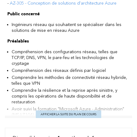
-
AZ-305 - Conception de solutions d'architecture Azure
Public concerné
Ingénieurs réseau qui souhaitent se spécialiser dans les
solutions de mise en réseau Azure
Préalables
Compréhension des configurations réseau, telles que
TCP/IP, DNS, VPN, le pare-feu et les technologies de
cryptage
Compréhension des réseaux définis par logiciel
Comprendre les méthodes de connectivité réseau hybride,
telles que VPN
Comprendre la résilience et la reprise après sinistre, y
compris les opérations de haute disponibilité et de
restauration
Avoir suivi la formation "Microsoft Azure - Administration"
(MSAZ104) ou connaissances équivalentes
AFFICHER LA SUITE DU PLAN DE COURS
Objectifs
À l'issue de ce cours, vous serez capable de :