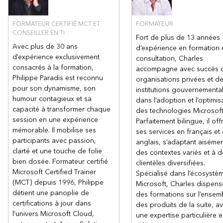
Activer la connectivité inter-réseaux avec l'appairage
Mettre en œuvre le routage du trafic du réseau virtuel
FORMATEUR CERTIFIÉ MCT ET
FORMATEUR
Configurer l'accès à Internet avec Azure Virtual NAT
CONSEILLER EN TI
Fort de plus de 13 années
Lab : Exercice : concevoir et mettre en œuvre un réseau virtuel
Avec plus de 30 ans
d’expérience en formation 
dans Azure
d’expérience exclusivement
consultation, Charles
Lab : Exercice : configurer les paramètres DNS dans Azure
consacrés à la formation,
accompagne avec succès 
Lab : Exercice : connecter deux réseaux virtuels Azure à l'aide
Philippe Paradis est reconnu
organisations privées et d
de l'appairage global de réseaux virtuels
pour son dynamisme, son
institutions gouvernementa
Module 2 : Conception et mise en œuvre d'un réseau
humour contagieux et sa
dans l’adoption et l’optimis
hybride
capacité à transformer chaque
des technologies Microsoft
Dans ce module, vous apprendrez à concevoir et à mettre en
session en une expérience
œuvre des solutions de réseau hybride telles que les
Parfaitement bilingue, il off
connexions VPN site à site, les connexions VPN point à site, le
mémorable. Il mobilise ses
ses services en français et
réseau WAN virtuel Azure et les hubs WAN virtuels.
participants avec passion,
anglais, s’adaptant aisémen
Concevoir et mettre en œuvre la passerelle VPN Azure
clarté et une touche de folie
des contextes variés et à 
Connecter des réseaux avec des connexions VPN site à site
bien dosée. Formateur certifié
clientèles diversifiées.
Microsoft Certified Trainer
Connecter des périphériques aux réseaux avec des
Spécialisé dans l’écosystè
connexions VPN point à site.
(MCT) depuis 1996, Philippe
Microsoft, Charles dispens
détient une panoplie de
Connecter des ressources distantes en utilisant les réseaux
des formations sur l’ensem
WAN virtuels Azure.
certifications à jour dans
des produits de la suite, a
l’univers Microsoft Cloud,
Créer une appliance virtuelle réseau (NVA) dans un hub
une expertise particulière 