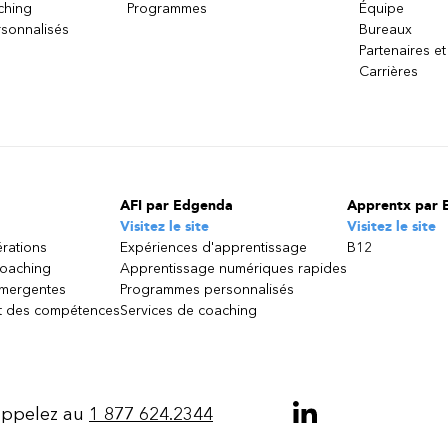
ching
Programmes
Équipe
sonnalisés
Bureaux
Partenaires et
Carrières
AFI par Edgenda
Apprentx par 
Visitez le site
Visitez le site
érations
Expériences d'apprentissage
B12
coaching
Apprentissage numériques rapides
émergentes
Programmes personnalisés
 des compétences
Services de coaching
ppelez au
1 877 624.2344