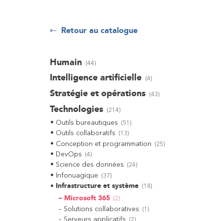
Retour au catalogue
Humain
(
44
)
Intelligence artificielle
(
4
)
Stratégie et opérations
(
43
)
Technologies
(
214
)
Outils bureautiques
(
51
)
Outils collaboratifs
(
13
)
Conception et programmation
(
25
)
DevOps
(
4
)
Science des données
(
24
)
Infonuagique
(
37
)
Infrastructure et système
(
18
)
Microsoft 365
(
2
)
Solutions collaboratives
(
1
)
Serveurs applicatifs
(
2
)