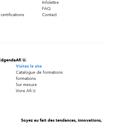
Infolettre
FAQ
 certifications
Contact
Edgenda
Afi U.
Visitez le site
Catalogue de formations
formations
Sur mesure
Vivre Afi U.
Soyez au fait des tendances, innovations,
bonnes pratiques et exclusivités