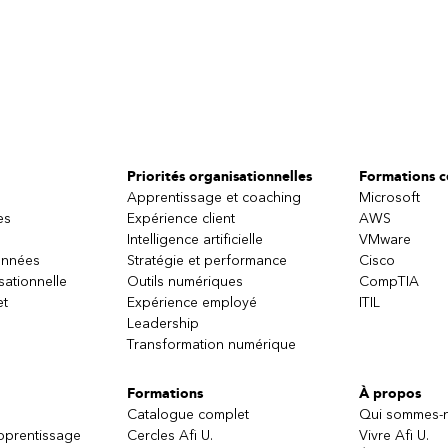
Priorités organisationnelles
Formations ce
Apprentissage et coaching
Microsoft
es
Expérience client
AWS
Intelligence artificielle
VMware
onnées
Stratégie et performance
Cisco
sationnelle
Outils numériques
CompTIA
et
Expérience employé
ITIL
Leadership
Transformation numérique
Formations
À propos
Catalogue complet
Qui sommes-
apprentissage
Cercles Afi U.
Vivre Afi U.