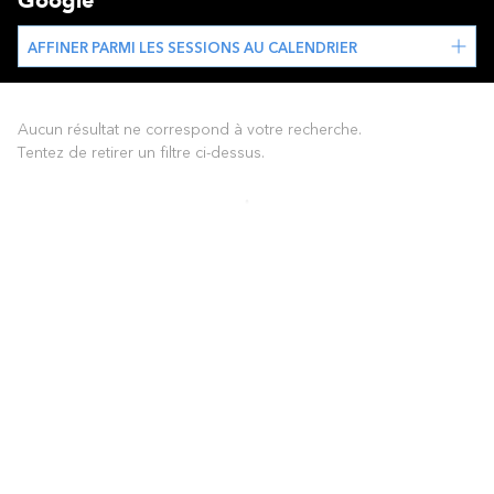
Google
AFFINER PARMI LES SESSIONS AU CALENDRIER
Aucun résultat ne correspond à votre recherche.
Tentez de retirer un filtre ci-dessus.