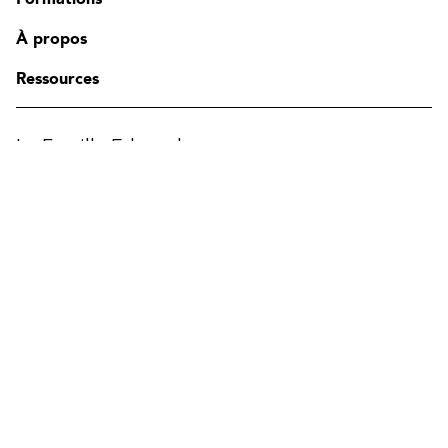
Contact
FAQ
À propos
Modifier la région
Ressources
La Famille Edgenda
Edgenda
AFI par Edgenda
Apprentx par Edgenda
Afi U.
EN