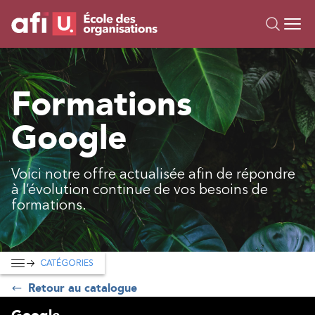
Ou
Formations
Formations
Campus IA
Google
Sur mesure
À propos
Ressources
Voici notre offre actualisée afin de répondre
à l’évolution continue de vos besoins de
formations.
CATÉGORIES
Retour au catalogue