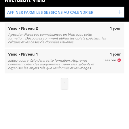
Microsoft Visio
AFFINER PARMI LES SESSIONS AU CALENDRIER
Visio - Niveau 2
1 jour
Approfondissez vos connaissances en Visio avec cette
formation. Découvrez comment utiliser les objets spéciaux, les
calques et les bases de données visuelles.
Visio - Niveau 1
1 jour
Sessions
Initiez-vous à Visio dans cette formation. Apprenez
comment créer des diagrammes, gérer des gabarits et
organiser les objets tels que les formes et les images.
1