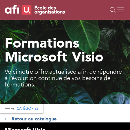
Ou
Formations
Formations
Campus IA
Microsoft Visio
Sur mesure
À propos
Ressources
Voici notre offre actualisée afin de répondre
à l’évolution continue de vos besoins de
formations.
CATÉGORIES
Retour au catalogue