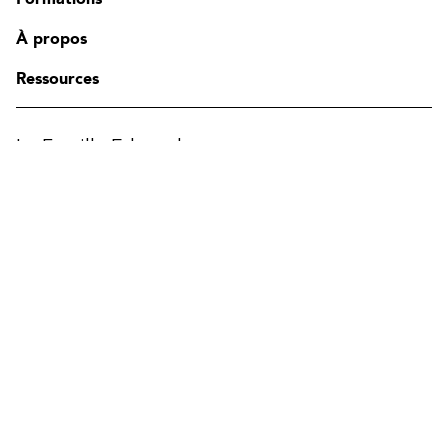
Contact
FAQ
À propos
Modifier la région
Ressources
La Famille Edgenda
Edgenda
AFI par Edgenda
Apprentx par Edgenda
Afi U.
EN